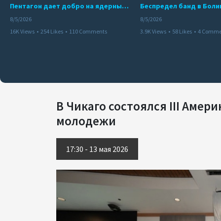
Пентагон дает добро на ядерный удар по противникам США
8/5/2026
8/5/2026
16K Views
•
254 Likes
•
110 Comments
3.9K Views
•
58 Likes
•
4 Comme
В Чикаго состоялся III Аме
молодежи
17:30 - 13 мая 2026