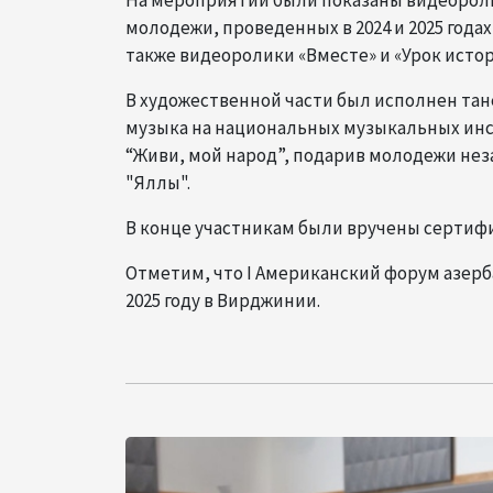
На мероприятии были показаны видеорол
молодежи, проведенных в 2024 и 2025 года
также видеоролики «Вместе» и «Урок истор
В художественной части был исполнен тан
музыка на национальных музыкальных инс
“Живи, мой народ”, подарив молодежи н
"Яллы".
В конце участникам были вручены сертифи
Отметим, что I Американский форум азерба
2025 году в Вирджинии.