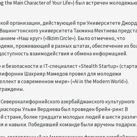
ing the Main Character of Your Life») был встречен молодежью
ской организации, действующей при Университете Джор
т Вашингтонского университета Тахмина Мехтиева предст
ием «Наш круг» («Bizim Circle»). Было отмечено, что
дежи, проживающей в разных штатах, обеспечение их бо
а доступность взаимодействия и обмена информацией.
 безопасности и IT-специалист «Stealth Startup» (старта
Калифорнии Шахрияр Мамедов провел для молодежи
лект в современном мире» («AI in the Modern World»).
граждены.
а Северокалифорнийского азербайджанского культурного
иаспоры Ульви Вердиева был проведен брейн-ринг. В
ей стране, более тридцати молодых людей в шести разли
я и навыки. Победившей команде были вручены подарки.