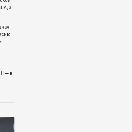
нской
предпринимателям бизнес-
ША, а
кредит без залогового
обеспечения
11:42
5 августа 2026
дная
песню
Закир Гасанов осмотрел
м
военную инфраструктуру
подразделений ПВО (ФОТО/
ВИДЕО)
11:04
5 августа 2026
II — в
Цена на азербайджанскую
нефть cнизилась
09:46
5 августа 2026
Турецко-американский
ученый Эргун Кырлыковалы
раскритиковал позицию