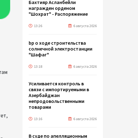
Бахтияр Асланбейли
награжден орденом
"Шохрат" - Распоряжение
13:26
6 августа 2026
bp о ходе строительства
солнечной электростанции
"Шафаг"
13:18
6 августа 2026
там
Усиливается контроль в
связи с импортируемыми в
Азербайджан
непродовольственными
товарами
ет,
13:16
6 августа 2026
В суде по апелляционным