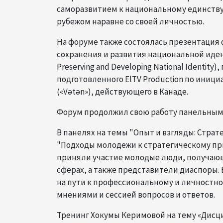
саморазвитием к национальному единству 
рубежом наравне со своей личностью.
На форуме также состоялась презентация 
сохранения и развития национальной идентич
Preserving and Developing National Identi
подготовленного ElTV Production по иници
(«Vətən»), действующего в Канаде.
Форум продолжил свою работу панельным
В панелях на темы "Опыт и взгляды: Стра
"Подходы молодежи к стратегическому п
приняли участие молодые люди, получающ
сферах, а также представители диаспоры.
на пути к профессиональному и личностн
мнениями и сессией вопросов и ответов.
Тренинг Хокумы Керимовой на тему «Дисци