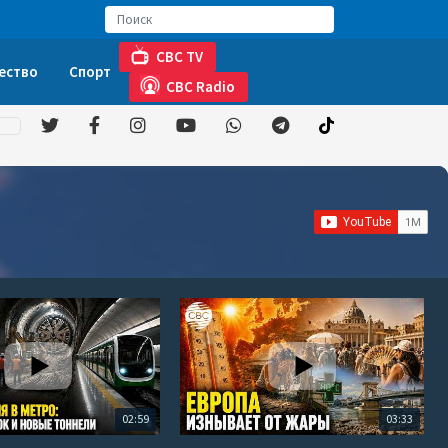
CBC TV
ество
Спорт
CBC Radio
02:59
03:33