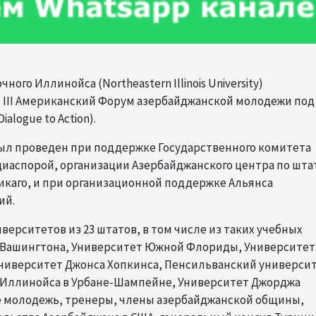
ного Иллинойса (Northeastern Illinois University)
я III Американский Форум азербайджанской молодежи под
alogue to Action).
ыл проведен при поддержке Государственного комитета
диаспорой, организации Азербайджанского центра по шта
Чикаго, и при организационной поддержке Альянса
ий.
верситетов из 23 штатов, в том числе из таких учебных
 Вашингтона, Университет Южной Флориды, Университет
ниверситет Джонса Хопкинса, Пенсильванский университ
 Иллинойса в Урбане-Шампейне, Университет Джорджа
же молодежь, тренеры, члены азербайджанской общины,