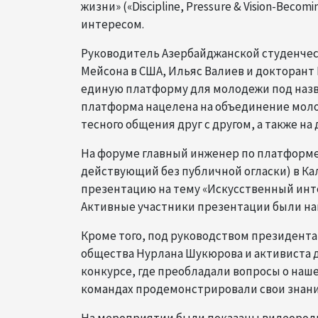
жизни» («Discipline, Pressure & Vision-Becom
интересом.
Руководитель Азербайджанской студенче
Мейсона в США, Ильяс Валиев и докторан
единую платформу для молодежи под назван
платформа нацелена на объединение моло
тесного общения друг с другом, а также н
На форуме главный инженер по платформе и
действующий без публичной огласки) в 
презентацию на тему «Искусственный интел
Активные участники презентации были на
Кроме того, под руководством президент
общества Нурлана Шукюрова и активиста д
конкурсе, где преобладали вопросы о наш
командах продемонстрировали свои знани