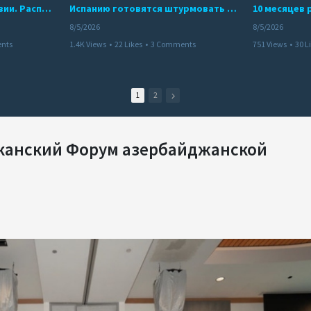
Беспредел банд в Боливии. Расправы над наркоторговцами
Испанию готовятся штурмовать десятки тысяч марокканцев
8/5/2026
8/5/2026
nts
1.4K Views
•
22 Likes
•
3 Comments
751 Views
•
30 L
1
2
риканский Форум азербайджанской