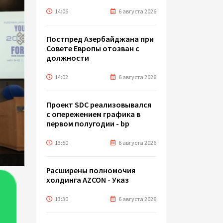
14:06
6 августа 2026
Постпред Азербайджана при
Совете Европы отозван с
должности
14:02
6 августа 2026
Проект SDC реализовывался
с опережением графика в
первом полугодии - bp
13:50
6 августа 2026
Расширены полномочия
холдинга AZCON - Указ
13:30
6 августа 2026