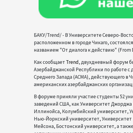
БАКУ/Trend/ - В Университете Северо-Восточ
расположенном в городе Чикаго, состоялс
названием "От диалога к действию" (From Di
Как сообщает
Trend
, двухдневный форум б
Азербайджанской Республики по работе с 
Среднего Запада (ACMA), действующего в 
американских азербайджанских организац
В форуме приняли участие студенты 52 уни
заведений США, как Университет Джорджа
Иллинойса, Колумбийский университет, У
Нью-Йоркский университет, Университет
Мейсона, Бостонский университет, а так