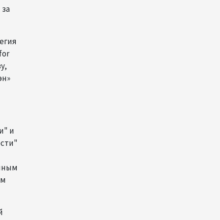
снизилась до 10,2%
 за
04:30
6 августа 2026
тегия
for
Казахстан расширит меры
поддержки отечественных
у,
производителей и
эн»
продвижения экспорта
22:22
5 августа 2026
В Иране раскрыли данные о
и" и
выработке электроэнергии
ости"
из ВИЭ
енным
19:32
5 августа 2026
ом
Внесены изменения в
Государственную программу
й
по совершенствованию