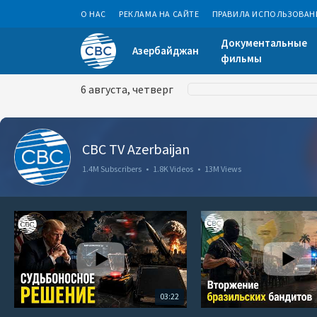
О НАС
РЕКЛАМА НА САЙТЕ
ПРАВИЛА ИСПОЛЬЗОВАН
Документальные
Азербайджан
фильмы
6 августа, четверг
CBC TV Azerbaijan
1.4M Subscribers
•
1.8K Videos
•
13M Views
03:22