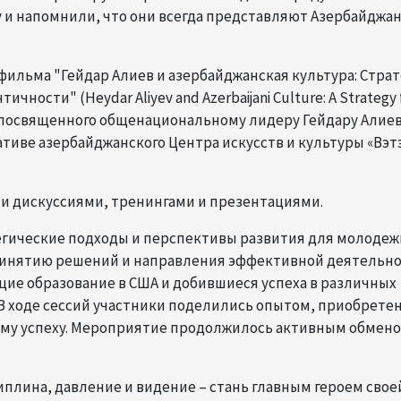
и напомнили, что они всегда представляют Азербайджан
фильма "Гейдар Алиев и азербайджанская культура: Стра
ности" (Heydar Aliyev and Azerbaijani Culture: A Strategy 
ty), посвященного общенациональному лидеру Гейдару Алиев
ативе азербайджанского Центра искусств и культуры «Вэт
и дискуссиями, тренингами и презентациями.
тегические подходы и перспективы развития для молодеж
ринятию решений и направления эффективной деятельн
ие образование в США и добившиеся успеха в различных
 В ходе сессий участники поделились опытом, приобрет
ому успеху. Мероприятие продолжилось активным обмен
плина, давление и видение – стань главным героем свое