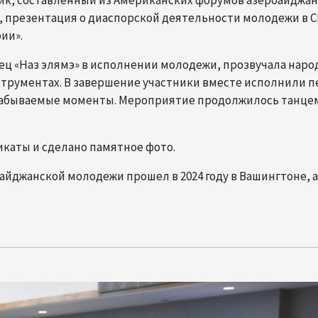
ик, составленный из Американских форумов азербайджа
х, презентация о диаспорской деятельности молодежи в С
ии».
ец «Наз элямэ» в исполнении молодежи, прозвучала наро
трументах. В завершение участники вместе исполнили 
езабываемые моменты. Мероприятие продолжилось танце
каты и сделано памятное фото.
йджанской молодежи прошел в 2024 году в Вашингтоне, а 