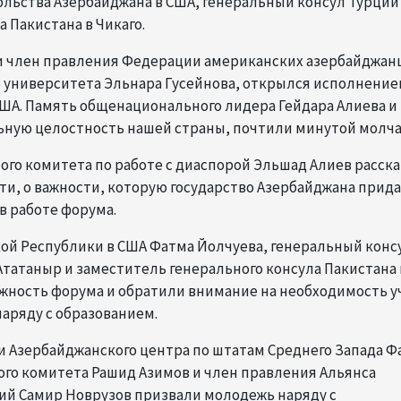
льства Азербайджана в США, генеральный консул Турции
 Пакистана в Чикаго.
и член правления Федерации американских азербайджан
о университета Эльнара Гусейнова, открылся исполнени
ША. Память общенационального лидера Гейдара Алиева и
ьную целостность нашей страны, почтили минутой молча
го комитета по работе с диаспорой Эльшад Алиев расска
и, о важности, которую государство Азербайджана прид
в работе форума.
ой Республики в США Фатма Йолчуева, генеральный конс
Ататаныр и заместитель генерального консула Пакистана 
важность форума и обратили внимание на необходимость у
аряду с образованием.
 Азербайджанского центра по штатам Среднего Запада Ф
го комитета Рашид Азимов и член правления Альянса
ий Самир Новрузов призвали молодежь наряду с