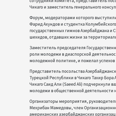
сотрудники комитета, представитель посо
Чикаго и заместитель генерального консула
Форум, модераторами которого выступил
Фарид Ахундов и студентка Колумбийског
государственных гимнов Азербайджана и С
шехидов, отдавших жизни за территориал
Заместитель председателя Государственно
роли молодежи в диаспорской деятельност
молодежной политике, и пожелал успехов 
Представитель посольства Азербайджанск
Турецкой Республики в Чикаго Тахир Бора 
Чикаго Саид Али (Saeed Ali) подчеркнули 
молодежи в общественной деятельности н
Организаторы мероприятия, руководители
Мехрибан Мамедовы, член Организационно
американских азербайджанских организац