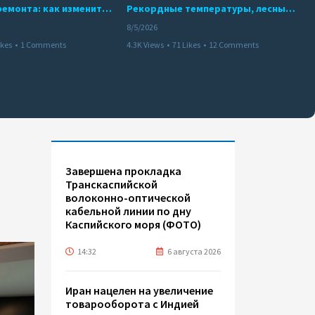
10 месяцев ремонта: как изменится работа Бакинского метро с 15 августа
Рекордные температуры, лесные пожары и красный уровень опасности
8/5/2026
ikes
•
1 Comments
4.3K Views
•
71 Likes
•
12 Comments
Завершена прокладка
Транскаспийской
волоконно-оптической
кабельной линии по дну
Каспийского моря (ФОТО)
14:32
6 августа 2026
Иран нацелен на увеличение
товарооборота с Индией