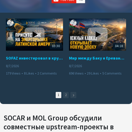
03:30
04:18
SOFAZ инвестировал в крупнейшего независимого производителя электроэнергии Перу
Мир между Баку и Ереваном запускает крупные логистические проекты
8/7/2026
8/7/2026
179 Views
•
8 Likes
•
2 Comments
696 Views
•
29 Likes
•
5 Comments
1
2
SOCAR и MOL Group обсудили
совместные upstream-проекты в