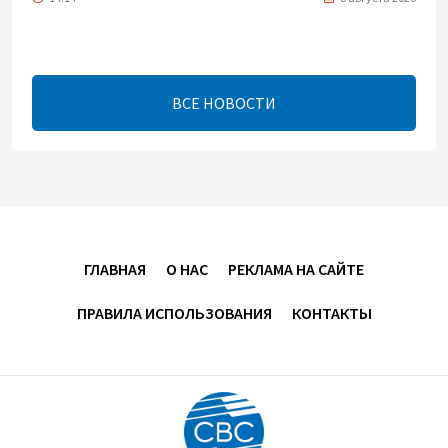
Телефонный разговор лидеров: Баку и Ереван
синхронизировали курс на мир
ВСЕ НОВОСТИ
13:54
8 августа 2026
Никол Пашинян позвонил Президенту Ильхаму
Алиеву
12:32
8 августа 2026
ГЛАВНАЯ
О НАС
РЕКЛАМА НА САЙТЕ
Вашингтонский саммит стал отправной точкой
для укрепления мира между Азербайджаном и
ПРАВИЛА ИСПОЛЬЗОВАНИЯ
КОНТАКТЫ
Арменией — Ариэль Коэн
11:08
8 августа 2026
Вашингтонский саммит вывел Армению из тупика -
Пашинян