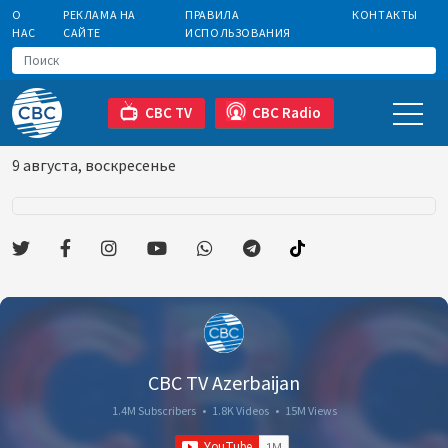
О
РЕКЛАМА НА
ПРАВИЛА
КОНТАКТЫ
НАС
САЙТЕ
ИСПОЛЬЗОВАНИЯ
CBC TV
CBC Radio
9 августа, воскресенье
CBC TV Azerbaijan
1.4M Subscribers
•
1.8K Videos
•
15M Views