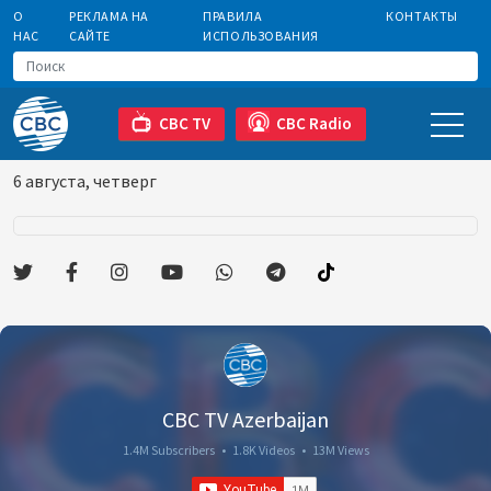
О
РЕКЛАМА НА
ПРАВИЛА
КОНТАКТЫ
НАС
САЙТЕ
ИСПОЛЬЗОВАНИЯ
CBC TV
CBC Radio
6 августа, четверг
CBC TV Azerbaijan
1.4M Subscribers
•
1.8K Videos
•
13M Views