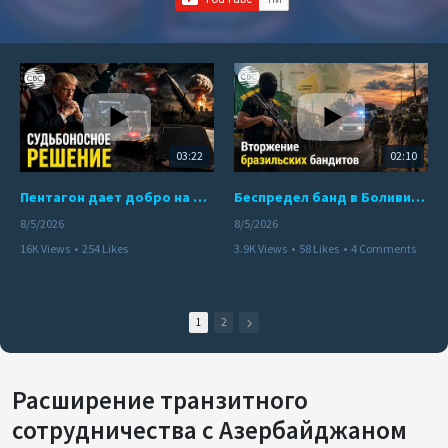
03:22
02:10
Пентагон дает добро на ядерный удар по противникам США
Беспредел банд в Боливии. Расправы над наркоторговцами
8/5/2026
8/5/2026
16K Views
•
254 Likes
3.9K Views
•
58 Likes
•
4 Comments
•
110 Comments
1
2
Расширение транзитного
сотрудничества с Азербайджаном