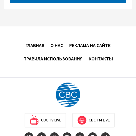
08:00
5 августа 2026
"Трабзонспор" договорился о переходе Мохамеда
Салаха
02:42
5 августа 2026
ГЛАВНАЯ
О НАС
РЕКЛАМА НА САЙТЕ
Эмир Катара обсудил с Трампом ситуацию вокруг
ПРАВИЛА ИСПОЛЬЗОВАНИЯ
КОНТАКТЫ
Ирана
22:54
4 августа 2026
В Физулинском районе вспыхнул пожар на
открытой местности
21:58
4 августа 2026
CBC TV LIVE
CBC FM LIVE
Иран и Оман продолжают переговоры по
безопасному маршруту в Ормузском проливе -
Багаи