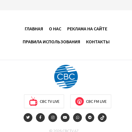
Обнародован объем трансфертов ГНФАР в
госбюджет Азербайджана
01:42
9 августа 2026
ГЛАВНАЯ
О НАС
РЕКЛАМА НА САЙТЕ
ПРАВИЛА ИСПОЛЬЗОВАНИЯ
КОНТАКТЫ
Иранский депутат предупредил участников
Мекканского соглашения
23:36
8 августа 2026
ЕС приветствовал достижения в мирном процессе
Баку и Еревана за год после Вашингтонского
саммита
20:06
8 августа 2026
CBC TV LIVE
CBC FM LIVE
Будущее стран Южного Кавказа выглядит светлым
- Стив Уиткофф
© 2026 CBCTV.AZ
19:52
8 августа 2026