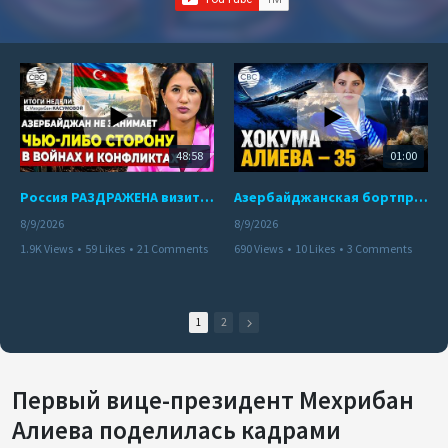
48:58
01:00
Россия РАЗДРАЖЕНА визитом азербайджанского министра в Украину | Пашинян ВЗБУНТОВАЛСЯ в Кыргызстане
Азербайджанская бортпроводница погибла при крушении самолета Embraer E190
8/9/2026
8/9/2026
1.9K Views
•
59 Likes
•
21 Comments
690 Views
•
10 Likes
•
3 Comments
1
2
Первый вице-президент Мехрибан
Алиева поделилась кадрами