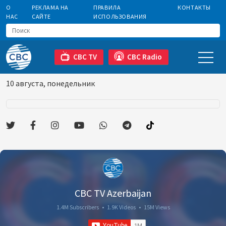
О
РЕКЛАМА НА
ПРАВИЛА
КОНТАКТЫ
НАС
САЙТЕ
ИСПОЛЬЗОВАНИЯ
CBC TV
CBC Radio
10 августа, понедельник
CBC TV Azerbaijan
1.4M Subscribers
•
1.9K Videos
•
15M Views