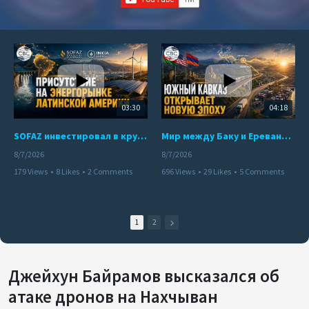
03:30
04:18
SOFAZ инвестировал в крупнейшего независимого производителя электроэнергии Перу
Мир между Баку и Ереваном запускает крупные логистические проекты
8/7/2026
8/7/2026
179 Views
•
8 Likes
•
2 Comments
696 Views
•
29 Likes
•
5 Comments
1
2
Джейхун Байрамов высказался об
атаке дронов на Нахчыван