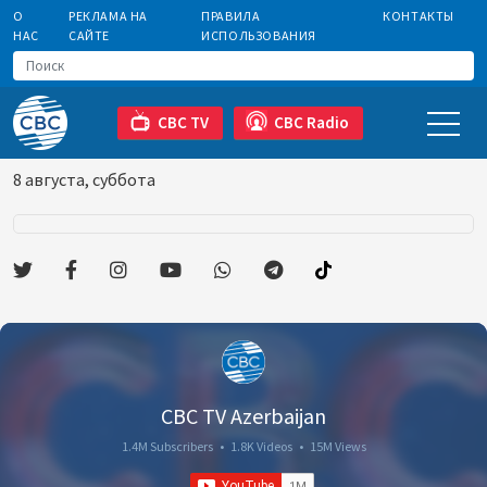
О
РЕКЛАМА НА
ПРАВИЛА
КОНТАКТЫ
НАС
САЙТЕ
ИСПОЛЬЗОВАНИЯ
CBC TV
CBC Radio
8 августа, суббота
CBC TV Azerbaijan
1.4M Subscribers
•
1.8K Videos
•
15M Views