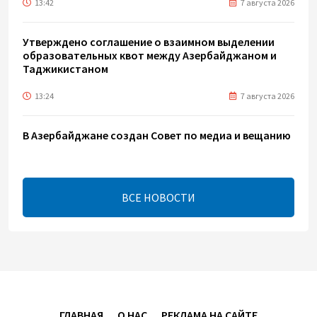
13:42
7 августа 2026
Утверждено соглашение о взаимном выделении
образовательных квот между Азербайджаном и
Таджикистаном
13:24
7 августа 2026
В Азербайджане создан Совет по медиа и вещанию
- Указ
13:16
7 августа 2026
ВСЕ НОВОСТИ
ЕАЭС расширяет финансовый рынок и вводит
единые правила электронной торговли - Мишустин
13:04
7 августа 2026
Узбекистан предложил ЕАЭС совместную
программу "зеленой трансформации"
ГЛАВНАЯ
О НАС
РЕКЛАМА НА САЙТЕ