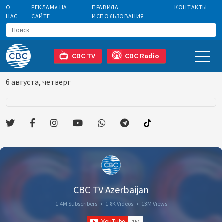
О
РЕКЛАМА НА
ПРАВИЛА
КОНТАКТЫ
НАС
САЙТЕ
ИСПОЛЬЗОВАНИЯ
CBC TV
CBC Radio
6 августа, четверг
CBC TV Azerbaijan
1.4M Subscribers
•
1.8K Videos
•
13M Views