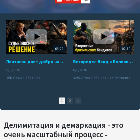
03:22
02:10
Пентагон дает добро на ядерный удар по противникам США
Беспредел банд в Боливии. Расправы над наркоторговцами
8/5/2026
8/5/2026
16K Views
•
254 Likes
3.9K Views
•
58 Likes
•
4 Comments
•
110 Comments
1
2
Делимитация и демаркация - это
очень масштабный процесс -