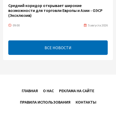
Средний коридор открывает широкие
возможности для торговли Европы и Азии - ОЭСР
(Эксклюзив)
09:00
5 августа 2026
Центральная Азия ускоряет цифровой переход:
платежи превращаются в инфраструктуру роста
ВСЕ НОВОСТИ
08:00
5 августа 2026
"Трабзонспор" договорился о переходе Мохамеда
Салаха
02:42
5 августа 2026
ГЛАВНАЯ
О НАС
РЕКЛАМА НА САЙТЕ
Эмир Катара обсудил с Трампом ситуацию вокруг
ПРАВИЛА ИСПОЛЬЗОВАНИЯ
КОНТАКТЫ
Ирана
22:54
4 августа 2026