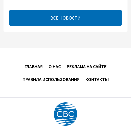
13:16
7 августа 2026
ВСЕ НОВОСТИ
ЕАЭС расширяет финансовый рынок и вводит
единые правила электронной торговли - Мишустин
13:04
7 августа 2026
Узбекистан предложил ЕАЭС совместную
программу "зеленой трансформации"
ГЛАВНАЯ
О НАС
РЕКЛАМА НА САЙТЕ
12:54
7 августа 2026
ПРАВИЛА ИСПОЛЬЗОВАНИЯ
КОНТАКТЫ
ЕАЭС сохраняет положительную динамику
экономики и наращивает взаимную торговлю –
Мишустин
12:48
7 августа 2026
Новые соглашения ЕАЭС создают условия для