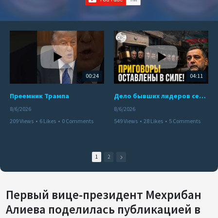
00:24
04:11
Преемник Трампа
Дело бывших лидеров сепаратистского режима в Карабахе
8/6/2026
8/6/2026
209 Views
•
6 Likes
•
0 Comments
549 Views
•
28 Likes
•
5 Comments
1
2
Первый вице-президент Мехрибан
Алиева поделилась публикацией в