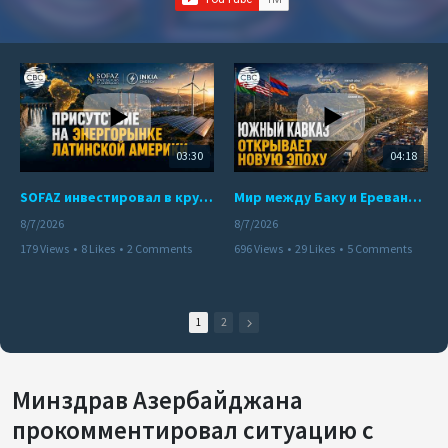
03:30
04:18
SOFAZ инвестировал в крупнейшего независимого производителя электроэнергии Перу
Мир между Баку и Ереваном запускает крупные логистические проекты
8/7/2026
8/7/2026
179 Views
•
8 Likes
•
2 Comments
696 Views
•
29 Likes
•
5 Comments
1
2
Минздрав Азербайджана
прокомментировал ситуацию с