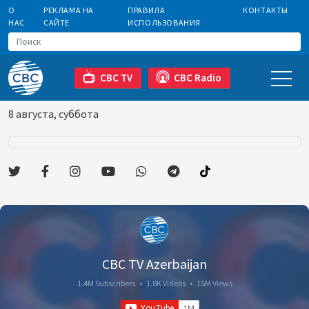
О
РЕКЛАМА НА
ПРАВИЛА
КОНТАКТЫ
НАС
САЙТЕ
ИСПОЛЬЗОВАНИЯ
CBC TV
CBC Radio
8 августа, суббота
CBC TV Azerbaijan
1.4M Subscribers
•
1.8K Videos
•
15M Views