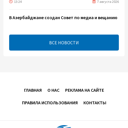
13:24
7 августа 2026
В Азербайджане создан Совет по медиа и вещанию
- Указ
13:16
7 августа 2026
ВСЕ НОВОСТИ
ЕАЭС расширяет финансовый рынок и вводит
единые правила электронной торговли - Мишустин
13:04
7 августа 2026
Узбекистан предложил ЕАЭС совместную
программу "зеленой трансформации"
ГЛАВНАЯ
О НАС
РЕКЛАМА НА САЙТЕ
12:54
7 августа 2026
ПРАВИЛА ИСПОЛЬЗОВАНИЯ
КОНТАКТЫ
ЕАЭС сохраняет положительную динамику
экономики и наращивает взаимную торговлю –
Мишустин