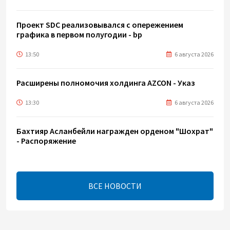
Проект SDC реализовывался с опережением
графика в первом полугодии - bp
13:50
6 августа 2026
Расширены полномочия холдинга AZCON - Указ
13:30
6 августа 2026
Бахтияр Асланбейли награжден орденом "Шохрат"
- Распоряжение
13:26
6 августа 2026
ВСЕ НОВОСТИ
bp о ходе строительства солнечной
электростанции "Шафаг"
13:18
6 августа 2026