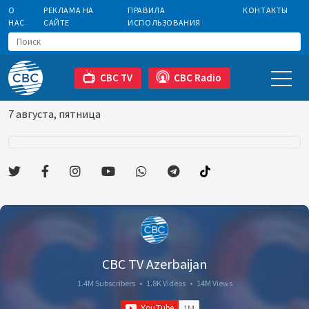
О
РЕКЛАМА НА
ПРАВИЛА
КОНТАКТЫ
НАС
САЙТЕ
ИСПОЛЬЗОВАНИЯ
CBC TV
CBC Radio
7 августа, пятница
CBC TV Azerbaijan
1.4M Subscribers
•
1.8K Videos
•
14M Views