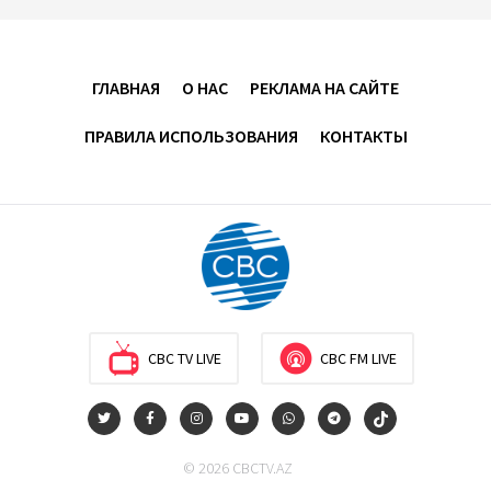
Усиливается контроль в связи с импортируемыми в
Азербайджан непродовольственными товарами
ГЛАВНАЯ
О НАС
РЕКЛАМА НА САЙТЕ
13:16
6 августа 2026
ПРАВИЛА ИСПОЛЬЗОВАНИЯ
КОНТАКТЫ
В суде по апелляционным жалобам граждан
Армении объявлено окончательное решение
12:30
6 августа 2026
Цены на азербайджанскую нефть изменились
разнонаправленно
10:14
6 августа 2026
CBC TV LIVE
CBC FM LIVE
Как Азербайджан и Казахстан превращают Каспий
в цифровой узел Евразии
© 2026 CBCTV.AZ
08:00
6 августа 2026