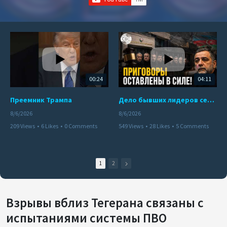
00:24
04:11
Преемник Трампа
Дело бывших лидеров сепаратистского режима в Карабахе
8/6/2026
8/6/2026
209 Views
•
6 Likes
•
0 Comments
549 Views
•
28 Likes
•
5 Comments
1
2
Взрывы вблиз Тегерана связаны с
испытаниями системы ПВО