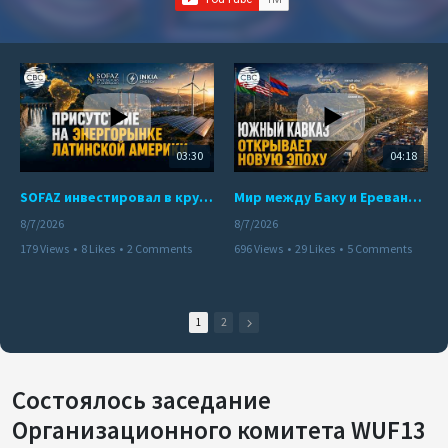
03:30
04:18
SOFAZ инвестировал в крупнейшего независимого производителя электроэнергии Перу
Мир между Баку и Ереваном запускает крупные логистические проекты
8/7/2026
8/7/2026
179 Views
•
8 Likes
•
2 Comments
696 Views
•
29 Likes
•
5 Comments
1
2
Состоялось заседание
Организационного комитета WUF13