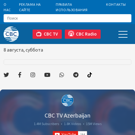
О
РЕКЛАМА НА
ПРАВИЛА
КОНТАКТЫ
НАС
САЙТЕ
ИСПОЛЬЗОВАНИЯ
CBC TV
CBC Radio
8 августа, суббота
CBC TV Azerbaijan
1.4M Subscribers
•
1.8K Videos
•
15M Views