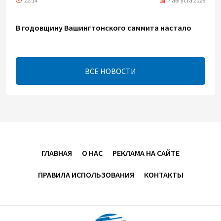
22:14
7 августа 2026
В годовщину Вашингтонского саммита настало
время перейти к практической реализации TRIPP -
Секута
21:08
7 августа 2026
ВСЕ НОВОСТИ
Оборонное соглашение не направлено против
какой-либо страны — Эрдоган
20:00
7 августа 2026
Минфин Азербайджана отчитался о работе,
ГЛАВНАЯ
О НАС
РЕКЛАМА НА САЙТЕ
проделанной в I полугодии
ПРАВИЛА ИСПОЛЬЗОВАНИЯ
КОНТАКТЫ
17:20
7 августа 2026
PASHA Holding продолжает успешную реализацию
проекта «Fərqindəlik», который был запущен в 2025