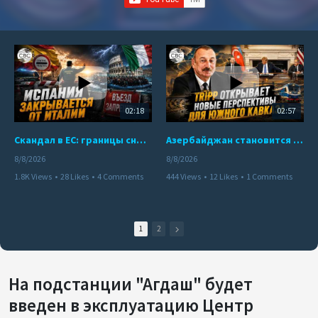
02:18
02:57
Скандал в ЕС: границы снова под контролем
Азербайджан становится мостом между Востоком и Западом
8/8/2026
8/8/2026
1.8K Views
•
28 Likes
•
4 Comments
444 Views
•
12 Likes
•
1 Comments
1
2
На подстанции "Агдаш" будет
введен в эксплуатацию Центр