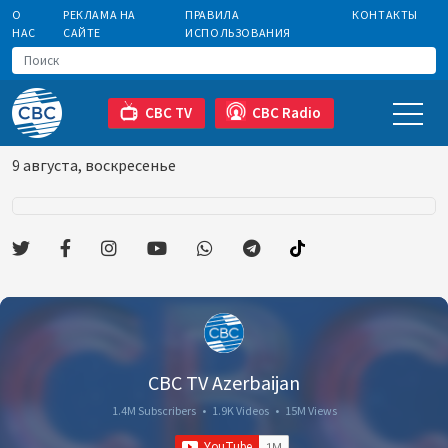
О
РЕКЛАМА НА
ПРАВИЛА
КОНТАКТЫ
НАС
САЙТЕ
ИСПОЛЬЗОВАНИЯ
CBC TV
CBC Radio
9 августа, воскресенье
CBC TV Azerbaijan
1.4M Subscribers
•
1.9K Videos
•
15M Views