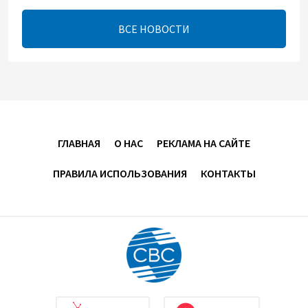
17:00
8 августа 2026
ВСЕ НОВОСТИ
Хикмет Гаджиев поделился публикацией в связи с
годовщиной Вашингтонского саммита (ВИДЕО)
15:14
8 августа 2026
В минобороны Азербайджана прошло собрание
ГЛАВНАЯ
О НАС
РЕКЛАМА НА САЙТЕ
военных атташе в зарубежных странах (ФОТО)
ПРАВИЛА ИСПОЛЬЗОВАНИЯ
КОНТАКТЫ
14:34
8 августа 2026
МИД Франции выступил с заявлением по случаю
годовщины Вашингтонского саммита
14:14
8 августа 2026
Телефонный разговор лидеров: Баку и Ереван
синхронизировали курс на мир