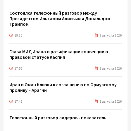
Состоялся телефонный разговор между
Президентом Ильхамом Алиевым и Дональдом
Трампом
19:26
8 августа 2026
Глава МИД Ирана о ратификации конвенции о
правовом статусе Каспия
17:56
8 августа 2026
Иран и Оман близки к соглашению по Ормузскому
проливу – Арагчи
17:46
8 августа 2026
Телефонный разговор лидеров - показатель
институционализации процесса нормализации
между Азербайджаном и Арменией — Цукерман