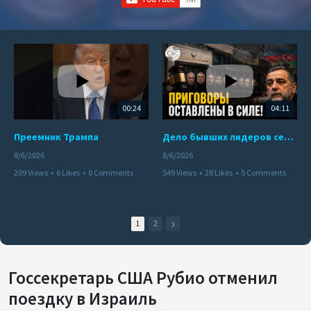
00:24
04:11
Преемник Трампа
Дело бывших лидеров сепаратистского режима в Карабахе
8/6/2026
8/6/2026
209 Views
•
6 Likes
•
0 Comments
549 Views
•
28 Likes
•
5 Comments
1
2
Госсекретарь США Рубио отменил
поездку в Израиль