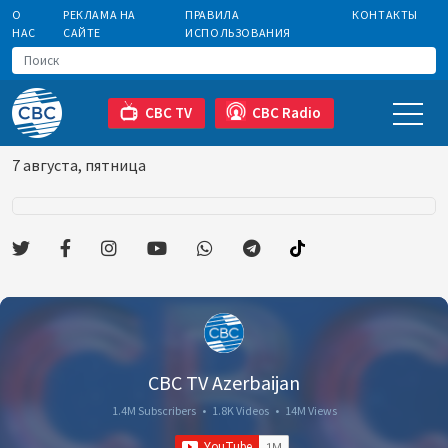
О
РЕКЛАМА НА
ПРАВИЛА
КОНТАКТЫ
НАС
САЙТЕ
ИСПОЛЬЗОВАНИЯ
CBC TV
CBC Radio
7 августа, пятница
CBC TV Azerbaijan
1.4M Subscribers
•
1.8K Videos
•
14M Views