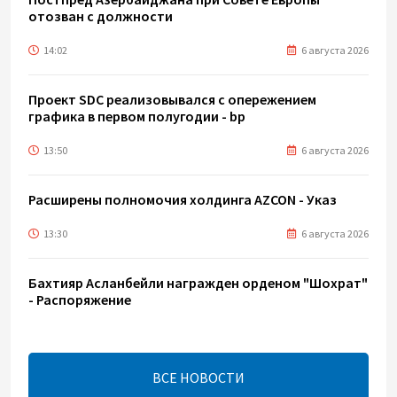
отозван с должности
14:02
6 августа 2026
Проект SDC реализовывался с опережением
графика в первом полугодии - bp
13:50
6 августа 2026
Расширены полномочия холдинга AZCON - Указ
13:30
6 августа 2026
Бахтияр Асланбейли награжден орденом "Шохрат"
- Распоряжение
13:26
6 августа 2026
ВСЕ НОВОСТИ
bp о ходе строительства солнечной