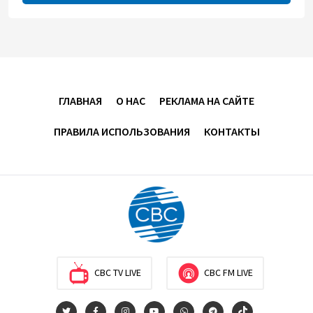
электростанции "Шафаг"
13:18
6 августа 2026
Усиливается контроль в связи с импортируемыми в
Азербайджан непродовольственными товарами
ГЛАВНАЯ
О НАС
РЕКЛАМА НА САЙТЕ
13:16
6 августа 2026
ПРАВИЛА ИСПОЛЬЗОВАНИЯ
КОНТАКТЫ
В суде по апелляционным жалобам граждан
Армении объявлено окончательное решение
12:30
6 августа 2026
Цены на азербайджанскую нефть изменились
разнонаправленно
10:14
6 августа 2026
CBC TV LIVE
CBC FM LIVE
Как Азербайджан и Казахстан превращают Каспий