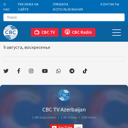
О
РЕКЛАМА НА
ПРАВИЛА
КОНТАКТЫ
НАС
САЙТЕ
ИСПОЛЬЗОВАНИЯ
CBC TV
CBC Radio
9 августа, воскресенье
CBC TV Azerbaijan
1.4M Subscribers
•
1.9K Videos
•
15M Views