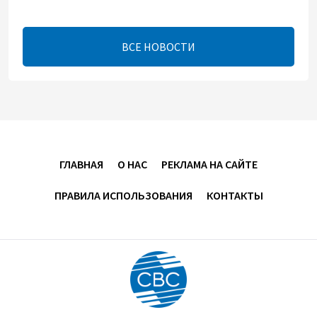
между Азербайджаном и Арменией — Цукерман
17:00
8 августа 2026
ВСЕ НОВОСТИ
Хикмет Гаджиев поделился публикацией в связи с
годовщиной Вашингтонского саммита (ВИДЕО)
15:14
8 августа 2026
В минобороны Азербайджана прошло собрание
ГЛАВНАЯ
О НАС
РЕКЛАМА НА САЙТЕ
военных атташе в зарубежных странах (ФОТО)
ПРАВИЛА ИСПОЛЬЗОВАНИЯ
КОНТАКТЫ
14:34
8 августа 2026
МИД Франции выступил с заявлением по случаю
годовщины Вашингтонского саммита
14:14
8 августа 2026