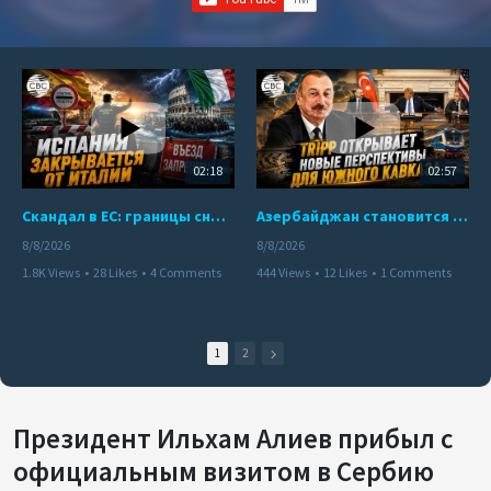
02:18
02:57
Скандал в ЕС: границы снова под контролем
Азербайджан становится мостом между Востоком и Западом
8/8/2026
8/8/2026
1.8K Views
•
28 Likes
•
4 Comments
444 Views
•
12 Likes
•
1 Comments
1
2
Президент Ильхам Алиев прибыл с
официальным визитом в Сербию