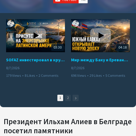
03:30
04:18
SOFAZ инвестировал в крупнейшего независимого производителя электроэнергии Перу
Мир между Баку и Ереваном запускает крупные логистические проекты
8/7/2026
8/7/2026
179 Views
•
8 Likes
•
2 Comments
696 Views
•
29 Likes
•
5 Comments
1
2
Президент Ильхам Алиев в Белграде
посетил памятники