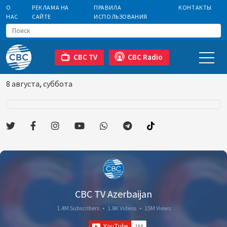
О
РЕКЛАМА НА
ПРАВИЛА
КОНТАКТЫ
НАС
САЙТЕ
ИСПОЛЬЗОВАНИЯ
CBC TV
CBC Radio
8 августа, суббота
CBC TV Azerbaijan
1.4M Subscribers
•
1.8K Videos
•
15M Views