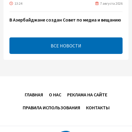
13:24
7 августа 2026
В Азербайджане создан Совет по медиа и вещанию
- Указ
13:16
7 августа 2026
ВСЕ НОВОСТИ
ЕАЭС расширяет финансовый рынок и вводит
единые правила электронной торговли - Мишустин
13:04
7 августа 2026
Узбекистан предложил ЕАЭС совместную
программу "зеленой трансформации"
ГЛАВНАЯ
О НАС
РЕКЛАМА НА САЙТЕ
12:54
7 августа 2026
ПРАВИЛА ИСПОЛЬЗОВАНИЯ
КОНТАКТЫ
ЕАЭС сохраняет положительную динамику
экономики и наращивает взаимную торговлю –
Мишустин