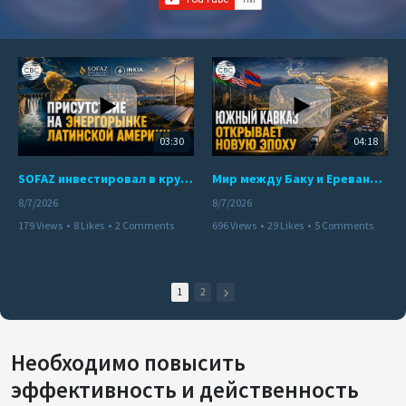
03:30
04:18
SOFAZ инвестировал в крупнейшего независимого производителя электроэнергии Перу
Мир между Баку и Ереваном запускает крупные логистические проекты
8/7/2026
8/7/2026
179 Views
•
8 Likes
•
2 Comments
696 Views
•
29 Likes
•
5 Comments
1
2
Необходимо повысить
эффективность и действенность