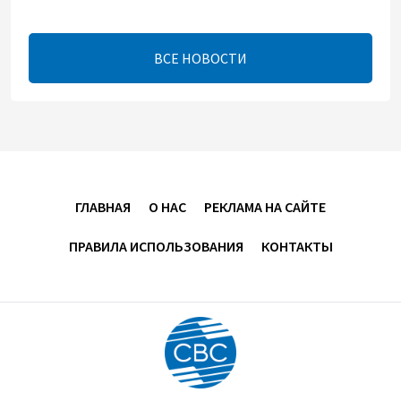
13:16
7 августа 2026
ВСЕ НОВОСТИ
ЕАЭС расширяет финансовый рынок и вводит
единые правила электронной торговли - Мишустин
13:04
7 августа 2026
Узбекистан предложил ЕАЭС совместную
программу "зеленой трансформации"
ГЛАВНАЯ
О НАС
РЕКЛАМА НА САЙТЕ
12:54
7 августа 2026
ПРАВИЛА ИСПОЛЬЗОВАНИЯ
КОНТАКТЫ
ЕАЭС сохраняет положительную динамику
экономики и наращивает взаимную торговлю –
Мишустин
12:48
7 августа 2026
Новые соглашения ЕАЭС создают условия для