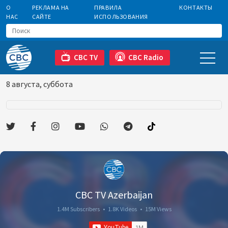
О
РЕКЛАМА НА
ПРАВИЛА
КОНТАКТЫ
НАС
САЙТЕ
ИСПОЛЬЗОВАНИЯ
CBC TV
CBC Radio
8 августа, суббота
CBC TV Azerbaijan
1.4M Subscribers
•
1.8K Videos
•
15M Views