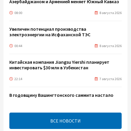
Азербайджаном и Арменией меняет Южный Кавказ
08:00
8 августа 2026
Увеличен потенциал производства
электроэнергии на Исфаханской ТЭС
00:44
8 августа 2026
Китайская компания Jiangsu Yiershi планирует
инвестировать $30 млн в Узбекистан
22:14
7 августа 2026
В годовщину Вашингтонского саммита настало
время перейти к практической реализации TRIPP -
Секута
21:08
7 августа 2026
ВСЕ НОВОСТИ