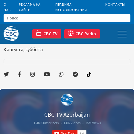
О
РЕКЛАМА НА
ПРАВИЛА
КОНТАКТЫ
НАС
САЙТЕ
ИСПОЛЬЗОВАНИЯ
CBC TV
CBC Radio
8 августа, суббота
CBC TV Azerbaijan
1.4M Subscribers
•
1.8K Videos
•
15M Views