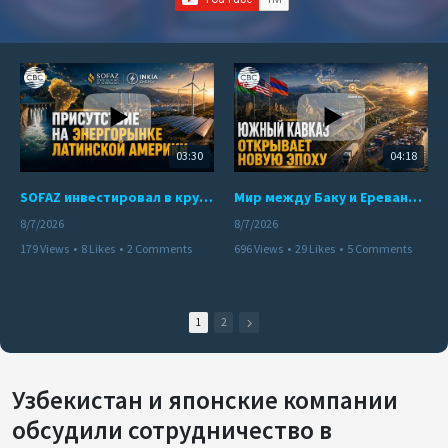
03:30
04:18
SOFAZ инвестировал в крупнейшего независимого производителя электроэнергии Перу
Мир между Баку и Ереваном запускает крупные логистические проекты
8/7/2026
8/7/2026
179 Views
•
8 Likes
•
2 Comments
696 Views
•
29 Likes
•
5 Comments
1
2
Узбекистан и японские компании
обсудили сотрудничество в