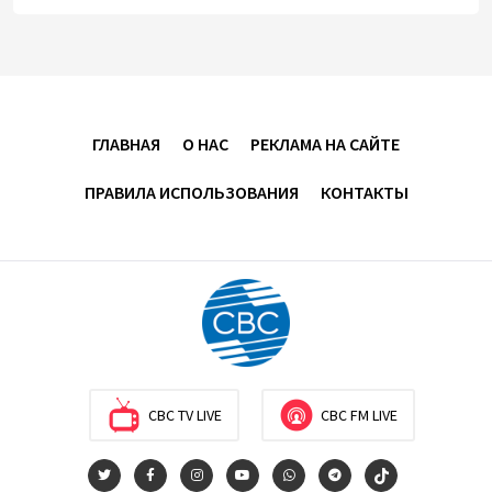
Оборонное соглашение не направлено против
какой-либо страны — Эрдоган
20:00
7 августа 2026
Минфин Азербайджана отчитался о работе,
ГЛАВНАЯ
О НАС
РЕКЛАМА НА САЙТЕ
проделанной в I полугодии
ПРАВИЛА ИСПОЛЬЗОВАНИЯ
КОНТАКТЫ
17:20
7 августа 2026
PASHA Holding продолжает успешную реализацию
проекта «Fərqindəlik», который был запущен в 2025
году (ФОТО)
17:00
7 августа 2026
Azercell представляет годовую подписку на сервис
CBC TV LIVE
CBC FM LIVE
«ZengimCELL»
15:48
7 августа 2026