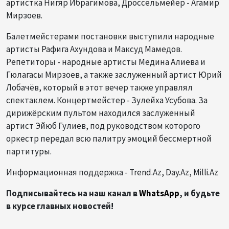
артистка Нигяр Ибрагимова, Дроссельмейер - Агамир
Мирзоев.
Балетмейстерами постановки выступили народные
артисты Рафига Ахундова и Максуд Мамедов.
Репетиторы - народные артисты Медина Алиева и
Гюлагасы Мирзоев, а также заслуженный артист Юрий
Лобачёв, который в этот вечер также управлял
спектаклем. Концертмейстер - Зулейха Усубова. За
дирижёрским пультом находился заслуженный
артист Эйюб Гулиев, под руководством которого
оркестр передал всю палитру эмоций бессмертной
партитуры.
Информационная поддержка - Trend.Az, Day.Az, Milli.Az
Подписывайтесь на наш канал в
WhatsApp
, и будьте
в курсе главных новостей!