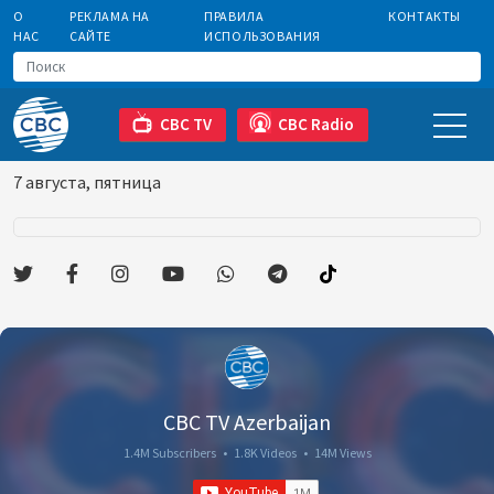
О
РЕКЛАМА НА
ПРАВИЛА
КОНТАКТЫ
НАС
САЙТЕ
ИСПОЛЬЗОВАНИЯ
CBC TV
CBC Radio
7 августа, пятница
CBC TV Azerbaijan
1.4M Subscribers
•
1.8K Videos
•
14M Views