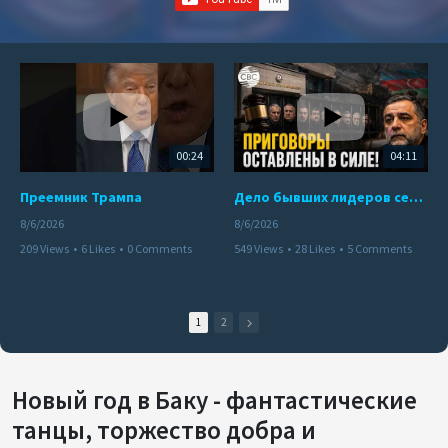
00:24
04:11
Преемник Трампа
Дело бывших лидеров сепаратистского режима в Карабахе
8/6/2026
8/6/2026
209 Views
•
6 Likes
•
0 Comments
549 Views
•
28 Likes
•
5 Comments
1
2
Новый год в Баку - фантастические
танцы, торжество добра и