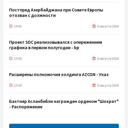
Постпред Азербайджана при Совете Европы
отозван с должности
14:02
6 августа 2026
Проект SDC реализовывался с опережением
графика в первом полугодии - bp
13:50
6 августа 2026
Расширены полномочия холдинга AZCON - Указ
13:30
6 августа 2026
Бахтияр Асланбейли награжден орденом "Шохрат"
- Распоряжение
13:26
6 августа 2026