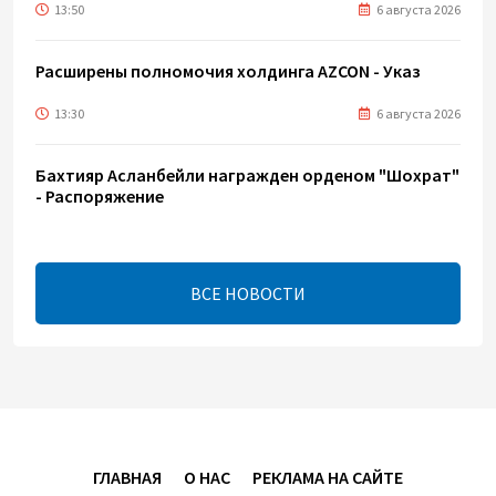
13:50
6 августа 2026
Расширены полномочия холдинга AZCON - Указ
13:30
6 августа 2026
Бахтияр Асланбейли награжден орденом "Шохрат"
- Распоряжение
13:26
6 августа 2026
ВСЕ НОВОСТИ
bp о ходе строительства солнечной
электростанции "Шафаг"
13:18
6 августа 2026
Усиливается контроль в связи с импортируемыми в
Азербайджан непродовольственными товарами
ГЛАВНАЯ
О НАС
РЕКЛАМА НА САЙТЕ
13:16
6 августа 2026