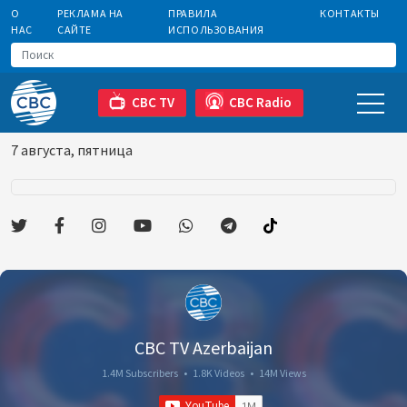
О
РЕКЛАМА НА
ПРАВИЛА
КОНТАКТЫ
НАС
САЙТЕ
ИСПОЛЬЗОВАНИЯ
CBC TV
CBC Radio
7 августа, пятница
CBC TV Azerbaijan
1.4M Subscribers
•
1.8K Videos
•
14M Views