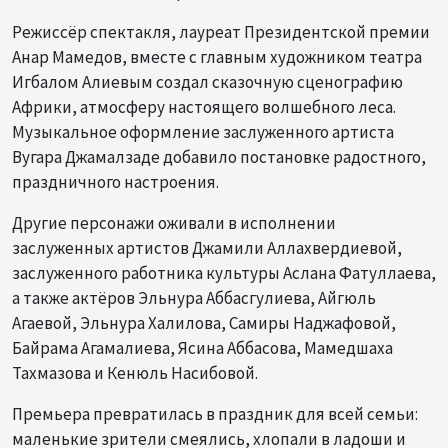
Режиссёр спектакля, лауреат Президентской премии
Анар Мамедов, вместе с главным художником театра
Игбалом Алиевым создал сказочную сценографию
Африки, атмосферу настоящего волшебного леса.
Музыкальное оформление заслуженного артиста
Вугара Джамалзаде добавило постановке радостного,
праздничного настроения.
Другие персонажи оживали в исполнении
заслуженных артистов Джамили Аллахвердиевой,
заслуженного работника культуры Аслана Фатуллаева,
а также актёров Эльнура Аббасгулиева, Айгюль
Агаевой, Эльнура Халилова, Самиры Наджафовой,
Байрама Агамалиева, Ясина Аббасова, Мамедшаха
Тахмазова и Кенюль Насибовой.
Премьера превратилась в праздник для всей семьи:
маленькие зрители смеялись, хлопали в ладоши и