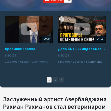
00:24
04:11
Преемник Трампа
Дело бывших лидеров сепаратистского режима в Карабахе
8/6/2026
8/6/2026
209 Views
•
6 Likes
•
0 Comments
549 Views
•
28 Likes
•
5 Comments
1
2
Заслуженный артист Азербайджана
Рахман Рахманов стал ветеринаром