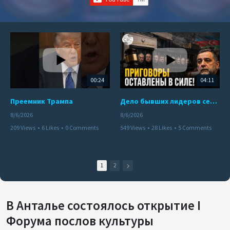
00:24
04:11
Преемник Трампа
Дело бывших лидеров сепаратистского режима в Карабахе
8/6/2026
8/6/2026
209 Views
•
6 Likes
•
0 Comments
549 Views
•
28 Likes
•
5 Comments
1
2
В Анталье состоялось открытие I
Форума послов культуры