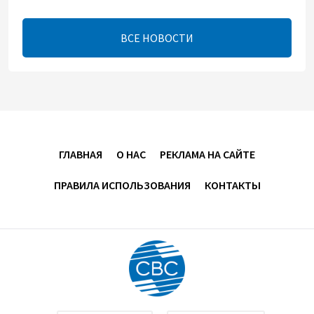
13:16
7 августа 2026
ВСЕ НОВОСТИ
ЕАЭС расширяет финансовый рынок и вводит
единые правила электронной торговли - Мишустин
13:04
7 августа 2026
Узбекистан предложил ЕАЭС совместную
программу "зеленой трансформации"
ГЛАВНАЯ
О НАС
РЕКЛАМА НА САЙТЕ
12:54
7 августа 2026
ПРАВИЛА ИСПОЛЬЗОВАНИЯ
КОНТАКТЫ
ЕАЭС сохраняет положительную динамику
экономики и наращивает взаимную торговлю –
Мишустин
12:48
7 августа 2026
Новые соглашения ЕАЭС создают условия для