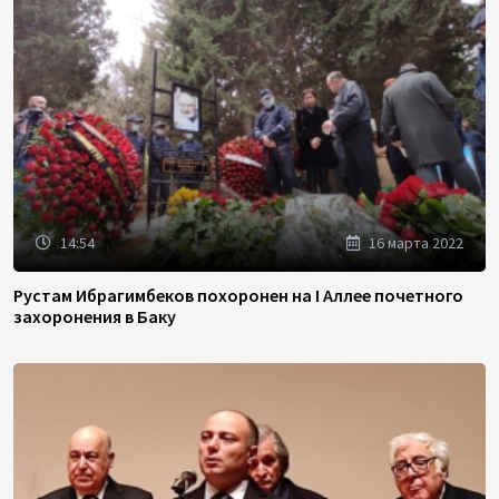
14:54
16 марта 2022
Рустам Ибрагимбеков похоронен на I Аллее почетного
захоронения в Баку