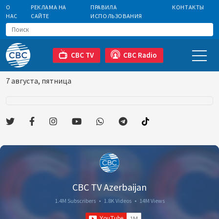
О
РЕКЛАМА НА
ПРАВИЛА
КОНТАКТЫ
НАС
САЙТЕ
ИСПОЛЬЗОВАНИЯ
CBC TV
CBC Radio
7 августа, пятница
CBC TV Azerbaijan
1.4M Subscribers
•
1.8K Videos
•
14M Views