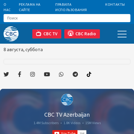
О
РЕКЛАМА НА
ПРАВИЛА
КОНТАКТЫ
НАС
САЙТЕ
ИСПОЛЬЗОВАНИЯ
CBC TV
CBC Radio
8 августа, суббота
CBC TV Azerbaijan
1.4M Subscribers
•
1.8K Videos
•
15M Views