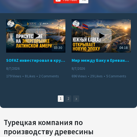
03:30
04:18
SOFAZ инвестировал в крупнейшего независимого производителя электроэнергии Перу
Мир между Баку и Ереваном запускает крупные логистические проекты
8/7/2026
8/7/2026
179 Views
•
8 Likes
•
2 Comments
696 Views
•
29 Likes
•
5 Comments
1
2
Турецкая компания по
производству древесины