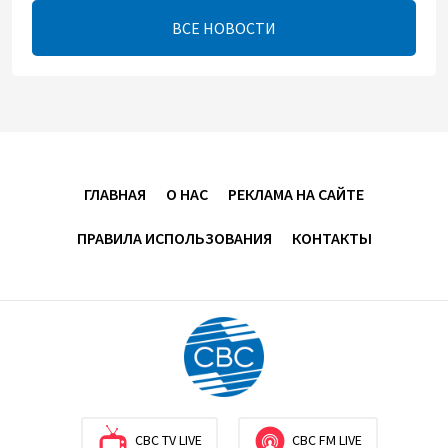
ВСЕ НОВОСТИ
ЕАЭС расширяет финансовый рынок и вводит
единые правила электронной торговли - Мишустин
13:04
7 августа 2026
Узбекистан предложил ЕАЭС совместную
программу "зеленой трансформации"
ГЛАВНАЯ
О НАС
РЕКЛАМА НА САЙТЕ
12:54
7 августа 2026
ПРАВИЛА ИСПОЛЬЗОВАНИЯ
КОНТАКТЫ
ЕАЭС сохраняет положительную динамику
экономики и наращивает взаимную торговлю –
Мишустин
12:48
7 августа 2026
Новые соглашения ЕАЭС создают условия для
электронной торговли и общего рынка - Турчин
CBC TV LIVE
CBC FM LIVE