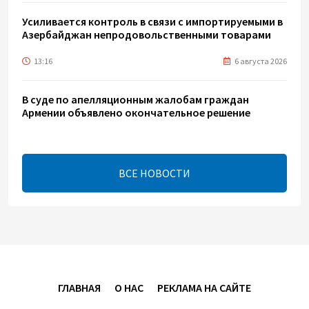
Усиливается контроль в связи с импортируемыми в
Азербайджан непродовольственными товарами
13:16
6 августа 2026
В суде по апелляционным жалобам граждан
Армении объявлено окончательное решение
12:30
6 августа 2026
ВСЕ НОВОСТИ
Цены на азербайджанскую нефть изменились
разнонаправленно
10:14
6 августа 2026
Как Азербайджан и Казахстан превращают Каспий
в цифровой узел Евразии
ГЛАВНАЯ
О НАС
РЕКЛАМА НА САЙТЕ
08:00
6 августа 2026