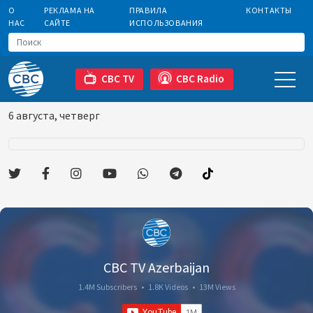
О
РЕКЛАМА НА
ПРАВИЛА
КОНТАКТЫ
НАС
САЙТЕ
ИСПОЛЬЗОВАНИЯ
CBC TV
CBC Radio
6 августа, четверг
CBC TV Azerbaijan
1.4M Subscribers
•
1.8K Videos
•
13M Views