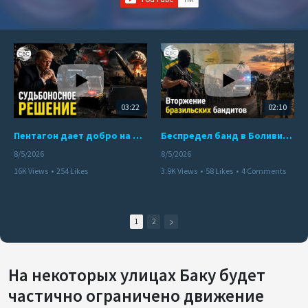
03:22
02:10
Пентагон дает добро на ядерный удар по противникам США
Беспредел банд в Боливии. Расправы над наркоторговцами
8/5/2026
8/5/2026
16K Views
•
254 Likes
3.9K Views
•
58 Likes
•
4 Comments
•
110 Comments
1
2
На некоторых улицах Баку будет
частично ограничено движение