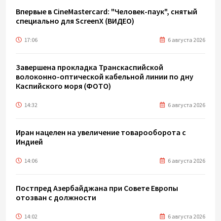
Впервые в CineMastercard: "Человек-паук", снятый
специально для ScreenX (ВИДЕО)
17:06
6 августа 2026
Завершена прокладка Транскаспийской
волоконно-оптической кабельной линии по дну
Каспийского моря (ФОТО)
14:32
6 августа 2026
Иран нацелен на увеличение товарооборота с
Индией
14:06
6 августа 2026
Постпред Азербайджана при Совете Европы
отозван с должности
14:02
6 августа 2026