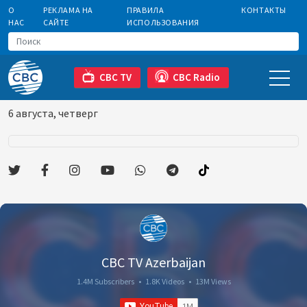
О
РЕКЛАМА НА
ПРАВИЛА
КОНТАКТЫ
НАС
САЙТЕ
ИСПОЛЬЗОВАНИЯ
CBC TV
CBC Radio
6 августа, четверг
CBC TV Azerbaijan
1.4M Subscribers
•
1.8K Videos
•
13M Views