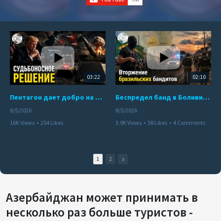
03:22
02:10
Пентагон дает добро на ядерный удар по противникам США
Беспредел банд в Боливии. Расправы над наркоторговцами
8/5/2026
8/5/2026
16K Views
•
254 Likes
3.9K Views
•
58 Likes
•
4 Comments
•
110 Comments
1
2
Азербайджан может принимать в
несколько раз больше туристов -