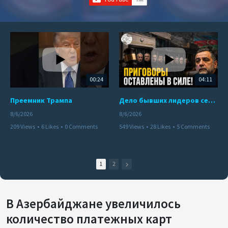
00:24
04:11
Преемник Трампа
Дело бывших лидеров сепаратистского режима в Карабахе
8/6/2026
8/6/2026
209 Views
•
6 Likes
•
0 Comments
549 Views
•
28 Likes
•
5 Comments
1
2
В Азербайджане увеличилось
количество платежных карт