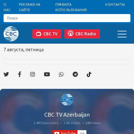
О
РЕКЛАМА НА
ПРАВИЛА
КОНТАКТЫ
НАС
САЙТЕ
ИСПОЛЬЗОВАНИЯ
CBC TV
CBC Radio
7 августа, пятница
CBC TV Azerbaijan
1.4M Subscribers
•
1.8K Videos
•
14M Views