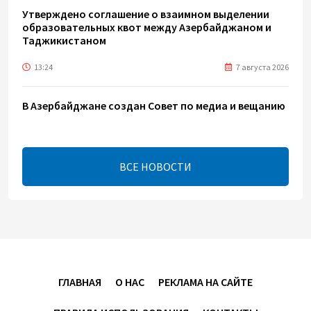
Утверждено соглашение о взаимном выделении
образовательных квот между Азербайджаном и
Таджикистаном
13:24
7 августа 2026
В Азербайджане создан Совет по медиа и вещанию
- Указ
13:16
7 августа 2026
ВСЕ НОВОСТИ
ЕАЭС расширяет финансовый рынок и вводит
единые правила электронной торговли - Мишустин
13:04
7 августа 2026
Узбекистан предложил ЕАЭС совместную
программу "зеленой трансформации"
ГЛАВНАЯ
О НАС
РЕКЛАМА НА САЙТЕ
12:54
7 августа 2026