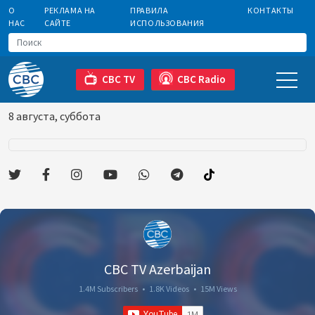
О
РЕКЛАМА НА
ПРАВИЛА
КОНТАКТЫ
НАС
САЙТЕ
ИСПОЛЬЗОВАНИЯ
CBC TV
CBC Radio
8 августа, суббота
CBC TV Azerbaijan
1.4M Subscribers
•
1.8K Videos
•
15M Views