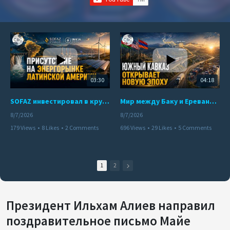
03:30
04:18
SOFAZ инвестировал в крупнейшего независимого производителя электроэнергии Перу
Мир между Баку и Ереваном запускает крупные логистические проекты
8/7/2026
8/7/2026
179 Views
•
8 Likes
•
2 Comments
696 Views
•
29 Likes
•
5 Comments
1
2
Президент Ильхам Алиев направил
поздравительное письмо Майе