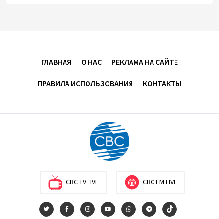
Никол Пашинян позвонил Президенту Ильхаму
Алиеву
12:32
8 августа 2026
ГЛАВНАЯ
О НАС
РЕКЛАМА НА САЙТЕ
Вашингтонский саммит стал отправной точкой
для укрепления мира между Азербайджаном и
ПРАВИЛА ИСПОЛЬЗОВАНИЯ
КОНТАКТЫ
Арменией — Ариэль Коэн
11:08
8 августа 2026
Вашингтонский саммит вывел Армению из тупика -
Пашинян
10:30
8 августа 2026
CBC TV LIVE
CBC FM LIVE
Сегодня через Азербайджан в Армению будет
отправлена пшеница и каменный уголь
09:54
8 августа 2026