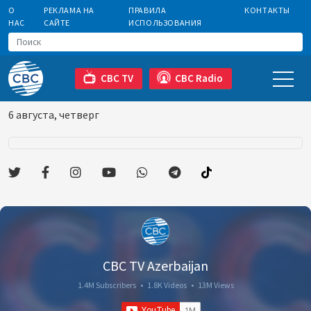
О
РЕКЛАМА НА
ПРАВИЛА
КОНТАКТЫ
НАС
САЙТЕ
ИСПОЛЬЗОВАНИЯ
CBC TV
CBC Radio
6 августа, четверг
CBC TV Azerbaijan
1.4M Subscribers
•
1.8K Videos
•
13M Views