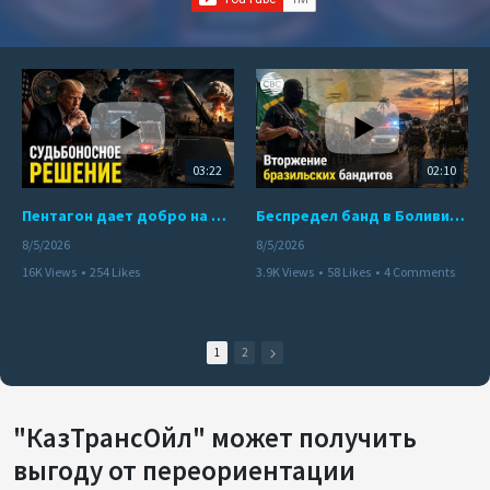
03:22
02:10
Пентагон дает добро на ядерный удар по противникам США
Беспредел банд в Боливии. Расправы над наркоторговцами
8/5/2026
8/5/2026
16K Views
•
254 Likes
3.9K Views
•
58 Likes
•
4 Comments
•
110 Comments
1
2
"КазТрансОйл" может получить
выгоду от переориентации