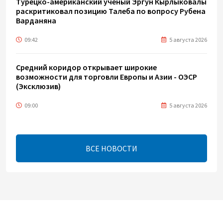
Турецко-американский ученый Эргун Кырлыковалы
раскритиковал позицию Талеба по вопросу Рубена
Варданяна
09:42
5 августа 2026
Средний коридор открывает широкие
возможности для торговли Европы и Азии - ОЭСР
(Эксклюзив)
09:00
5 августа 2026
Центральная Азия ускоряет цифровой переход:
платежи превращаются в инфраструктуру роста
ВСЕ НОВОСТИ
08:00
5 августа 2026
"Трабзонспор" договорился о переходе Мохамеда
Салаха
02:42
5 августа 2026