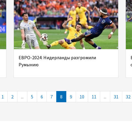
ЕВРО-2024: Нидерланды разгромили
Румынию
1
2
...
5
6
7
8
9
10
11
...
31
32