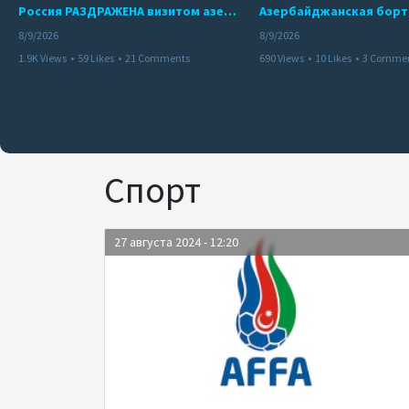
Россия РАЗДРАЖЕНА визитом азербайджанского министра в Украину | Пашинян ВЗБУНТОВАЛСЯ в Кыргызстане
8/9/2026
8/9/2026
1.9K Views
•
59 Likes
•
21 Comments
690 Views
•
10 Likes
•
3 Comme
Спорт
27 августа 2024 - 12:20