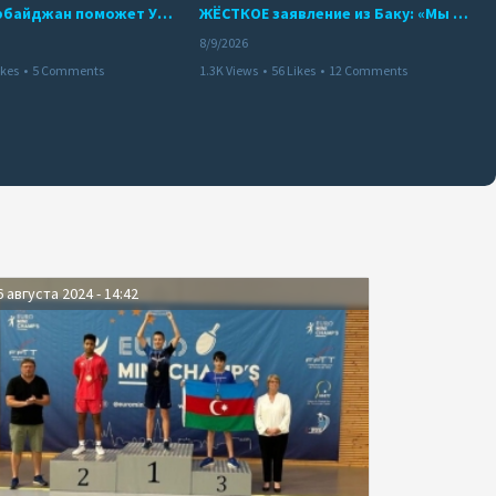
ВАЖНО! Азербайджан поможет Украине! Украинский журналист о БЕЗОПАСНОСТИ Каспия
ЖЁСТКОЕ заявление из Баку: «Мы не обязаны отчитываться!»
8/9/2026
ikes
•
5 Comments
1.3K Views
•
56 Likes
•
12 Comments
6 августа 2024 - 14:42