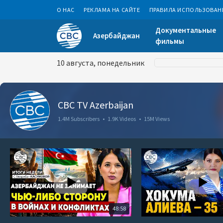
О НАС
РЕКЛАМА НА САЙТЕ
ПРАВИЛА ИСПОЛЬЗОВАН
Документальные
Азербайджан
фильмы
10 августа, понедельник
CBC TV Azerbaijan
1.4M Subscribers
•
1.9K Videos
•
15M Views
48:58