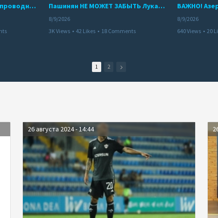
Азербайджанская бортпроводница погибла при крушении самолета Embraer E190
Пашинян НЕ МОЖЕТ ЗАБЫТЬ Лукашенко: «Армения никому не нужна?!»
8/9/2026
8/9/2026
nts
3K Views
•
42 Likes
•
18 Comments
640 Views
•
20 L
1
2
26 августа 2024 - 14:44
2