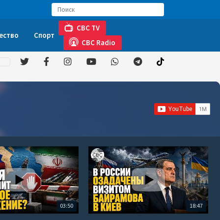
CBC TV
ество
Спорт
CBC Radio
03:50
18:47