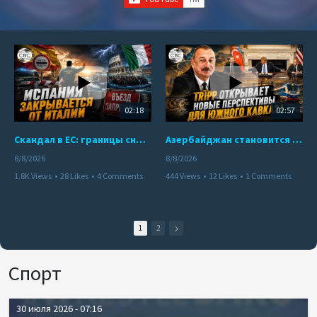
02:18
02:57
Скандал в ЕС: границы снова под контролем
Азербайджан становится мостом между Востоком и Западом
8/8/2026
8/8/2026
1.8K Views
•
28 Likes
•
4 Comments
444 Views
•
12 Likes
•
1 Comments
1
2
Спорт
30 июля 2026 - 07:16