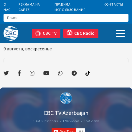
О
РЕКЛАМА НА
ПРАВИЛА
КОНТАКТЫ
НАС
САЙТЕ
ИСПОЛЬЗОВАНИЯ
CBC TV
CBC Radio
9 августа, воскресенье
CBC TV Azerbaijan
1.4M Subscribers
•
1.9K Videos
•
15M Views