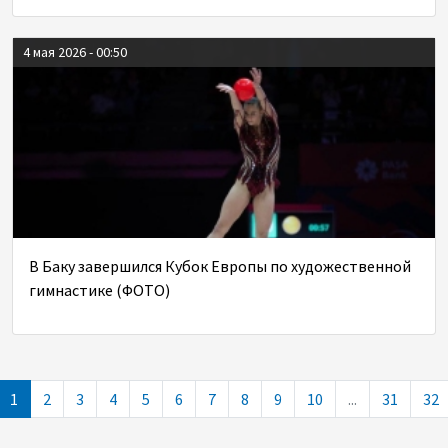
4 мая 2026 - 00:50
В Баку завершился Кубок Европы по художественной
гимнастике (ФОТО)
1
2
3
4
5
6
7
8
9
10
...
31
32