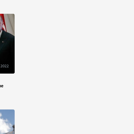
разнонаправленно
10:14
6 августа 2026
Как Азербайджан и
Казахстан превращают
Каспий в цифровой узел
Евразии
08:00
6 августа 2026
 2022
По итогам июля годовая
инфляция в Казахстане
не
снизилась до 10,2%
04:30
6 августа 2026
Казахстан расширит меры
поддержки отечественных
производителей и