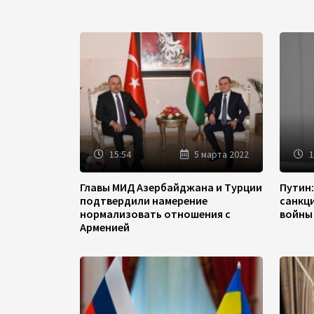
15:54
5 марта 2022
1
Главы МИД Азербайджана и Турции
Путин
подтвердили намерение
санкц
нормализовать отношения с
войны
Арменией