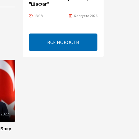
"Шафаг"
13:18
6 августа 2026
Усиливается контроль в
связи с импортируемыми в
ВСЕ НОВОСТИ
Азербайджан
непродовольственными
товарами
13:16
6 августа 2026
В суде по апелляционным
жалобам граждан Армении
объявлено окончательное
решение
 2022
12:30
6 августа 2026
 Баку
Цены на азербайджанскую
нефть изменились