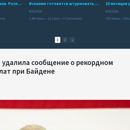
Беспредел банд в Боливии. Расправы над наркоторговцами
Испанию готовятся штурмовать десятки тысяч марокканцев
8/5/2026
8/5/2026
nts
1.4K Views
•
22 Likes
•
3 Comments
751 Views
•
30 L
1
2
 удалила сообщение о рекордном
лат при Байдене