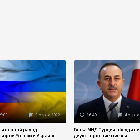
9:00
3 марта 2022
16:49
4 марта
ся второй раунд
Глава МИД Турции обсудит в
оворов России и Украины
двухсторонние связи и