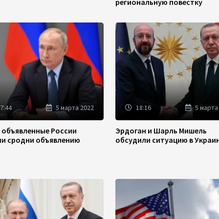
региональную повестку
7:44
5 марта 2022
18:16
5 марта
: объявленные России
Эрдоган и Шарль Мишель
ии сродни объявлению
обсудили ситуацию в Украи