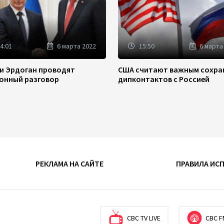
4:01
6 марта 2022
15:50
6 марта
 и Эрдоган проводят
США считают важным сохра
онный разговор
дипконтактов с Россией
РЕКЛАМА НА САЙТЕ
ПРАВИЛА ИС
CBC TV LIVE
CBC F