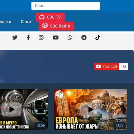
CBC TV
ество
Спорт
CBC Radio
02:59
03:33