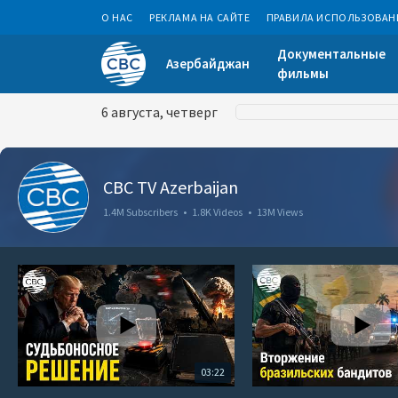
О НАС
РЕКЛАМА НА САЙТЕ
ПРАВИЛА ИСПОЛЬЗОВАН
Документальные
Азербайджан
фильмы
6 августа, четверг
CBC TV Azerbaijan
1.4M Subscribers
•
1.8K Videos
•
13M Views
03:22