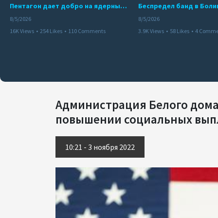
Пентагон дает добро на ядерный удар по противникам США
8/5/2026
8/5/2026
16K Views
•
254 Likes
•
110 Comments
3.9K Views
•
58 Likes
•
4 Comme
Администрация Белого дома
повышении социальных вып
10:21 - 3 ноября 2022