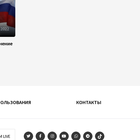
продвижения экспорта
22:22
5 августа 2026
 2022
В Иране раскрыли данные о
выработке электроэнергии
из ВИЭ
нение
19:32
5 августа 2026
Внесены изменения в
Государственную программу
по совершенствованию
управления госимуществом в
Азербайджане
ПОЛЬЗОВАНИЯ
КОНТАКТЫ
13:38
5 августа 2026
Дипломатия во имя мира:
инициатива Токаева о
прекращении боевых
M LIVE