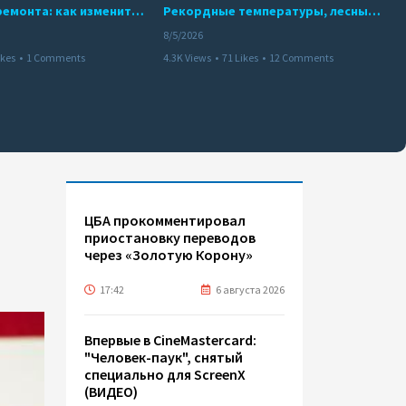
10 месяцев ремонта: как изменится работа Бакинского метро с 15 августа
Рекордные температуры, лесные пожары и красный уровень опасности
8/5/2026
ikes
•
1 Comments
4.3K Views
•
71 Likes
•
12 Comments
ЦБА прокомментировал
приостановку переводов
через «Золотую Корону»
17:42
6 августа 2026
Впервые в CineMastercard:
"Человек-паук", снятый
специально для ScreenX
(ВИДЕО)