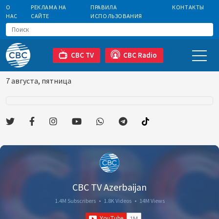
О
РЕКЛАМА НА
ПРАВИЛА
КОНТАКТЫ
НАС
САЙТЕ
ИСПОЛЬЗОВАНИЯ
CBC TV
CBC Radio
7 августа, пятница
CBC TV Azerbaijan
1.4M Subscribers
•
1.8K Videos
•
14M Views