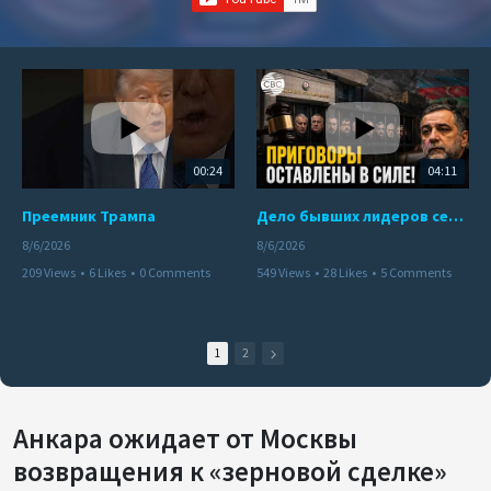
00:24
04:11
Преемник Трампа
Дело бывших лидеров сепаратистского режима в Карабахе
8/6/2026
8/6/2026
209 Views
•
6 Likes
•
0 Comments
549 Views
•
28 Likes
•
5 Comments
1
2
Анкара ожидает от Москвы
возвращения к «зерновой сделке»