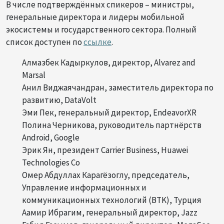
В числе подтверждённых спикеров – министры,
генеральные директора и лидеры мобильной
экосистемы и государственного сектора. Полный
список доступен по
ссылке
.
Алмазбек Кадыркулов, директор, Alvarez and
Marsal
Анил Виджаячандран, заместитель директора по
развитию, DataVolt
Эми Пек, генеральный директор, EndeavorXR
Полина Черникова, руководитель партнёрств
Android, Google
Эрик Ян, президент Carrier Business, Huawei
Technologies Co
Омер Абдуллах Карагёзоглу, председатель,
Управление информационных и
коммуникационных технологий (BTK), Турция
Аамир Ибрагим, генеральный директор, Jazz