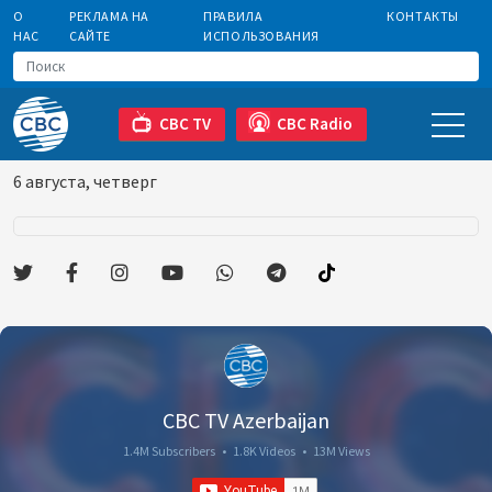
О
РЕКЛАМА НА
ПРАВИЛА
КОНТАКТЫ
НАС
САЙТЕ
ИСПОЛЬЗОВАНИЯ
CBC TV
CBC Radio
6 августа, четверг
CBC TV Azerbaijan
1.4M Subscribers
•
1.8K Videos
•
13M Views