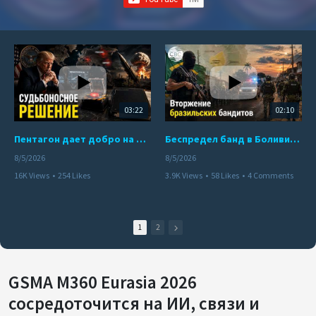
03:22
02:10
Пентагон дает добро на ядерный удар по противникам США
Беспредел банд в Боливии. Расправы над наркоторговцами
8/5/2026
8/5/2026
16K Views
•
254 Likes
3.9K Views
•
58 Likes
•
4 Comments
•
110 Comments
1
2
GSMA M360 Eurasia 2026
сосредоточится на ИИ, связи и