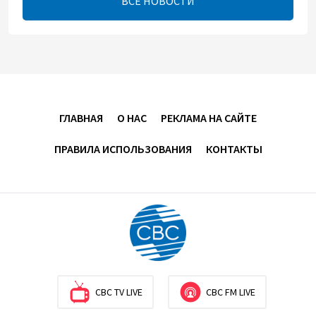
ВСЕ НОВОСТИ
08:00
5 августа 2026
"Трабзонспор" договорился о переходе Мохамеда
Салаха
02:42
5 августа 2026
ГЛАВНАЯ
О НАС
РЕКЛАМА НА САЙТЕ
Эмир Катара обсудил с Трампом ситуацию вокруг
ПРАВИЛА ИСПОЛЬЗОВАНИЯ
КОНТАКТЫ
Ирана
22:54
4 августа 2026
В Физулинском районе вспыхнул пожар на
открытой местности
21:58
4 августа 2026
CBC TV LIVE
CBC FM LIVE
Иран и Оман продолжают переговоры по
безопасному маршруту в Ормузском проливе -