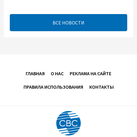
проливу – Арагчи
17:46
8 августа 2026
ВСЕ НОВОСТИ
Телефонный разговор лидеров - показатель
институционализации процесса нормализации
между Азербайджаном и Арменией — Цукерман
17:00
8 августа 2026
Хикмет Гаджиев поделился публикацией в связи с
ГЛАВНАЯ
О НАС
РЕКЛАМА НА САЙТЕ
годовщиной Вашингтонского саммита (ВИДЕО)
ПРАВИЛА ИСПОЛЬЗОВАНИЯ
КОНТАКТЫ
15:14
8 августа 2026
В минобороны Азербайджана прошло собрание
военных атташе в зарубежных странах (ФОТО)
14:34
8 августа 2026