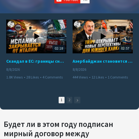
02:18
02:57
Скандал в ЕС: границы снова под контролем
Азербайджан становится мостом между Востоком и Западом
8/8/2026
8/8/2026
1.8K Views
•
28 Likes
•
4 Comments
444 Views
•
12 Likes
•
1 Comments
1
2
Будет ли в этом году подписан
мирный договор между