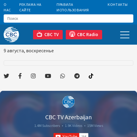
О
РЕКЛАМА НА
ПРАВИЛА
КОНТАКТЫ
НАС
САЙТЕ
ИСПОЛЬЗОВАНИЯ
CBC TV
CBC Radio
9 августа, воскресенье
CBC TV Azerbaijan
1.4M Subscribers
•
1.9K Videos
•
15M Views