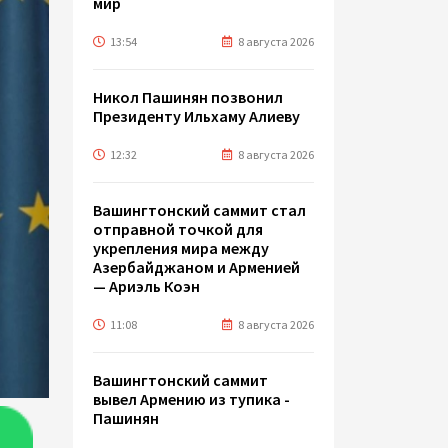
мир
13:54
8 августа 2026
Никол Пашинян позвонил
Президенту Ильхаму Алиеву
12:32
8 августа 2026
Вашингтонский саммит стал
отправной точкой для
укрепления мира между
Азербайджаном и Арменией
— Ариэль Коэн
11:08
8 августа 2026
Вашингтонский саммит
вывел Армению из тупика -
Пашинян