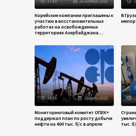
17:10
25 ноября 2021
1
Корейские компании приглашены к
В Гру
участию в восстановительных
импор
работах на освобожденных
территориях Азербайджана
(ФОТО)
16:58
2 марта 2022
1
Мониторинговый комитет ОПЕК+
Стран
поддержал план по росту добычи
увели
нефти на 400 тыс. б/с в апреле
тыс. б