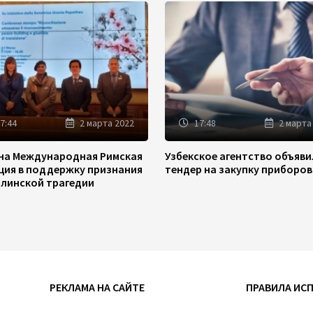
7:44
2 марта 2022
17:48
2 марта
на Международная Римская
Узбекское агентство объяв
ция в поддержку признания
тендер на закупку приборов
линской трагедии
РЕКЛАМА НА САЙТЕ
ПРАВИЛА ИС