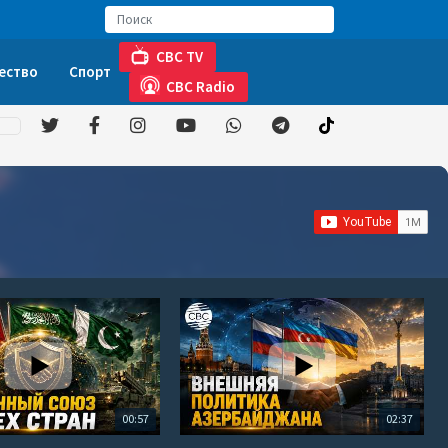
CBC TV
ество
Спорт
CBC Radio
00:57
02:37