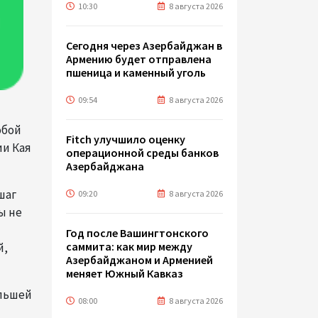
10:30
8 августа 2026
Сегодня через Азербайджан в
Армению будет отправлена
пшеница и каменный уголь
09:54
8 августа 2026
обой
Fitch улучшило оценку
ии Кая
операционной среды банков
Азербайджана
шаг
09:20
8 августа 2026
ы не
Год после Вашингтонского
саммита: как мир между
й,
Азербайджаном и Арменией
меняет Южный Кавказ
ольшей
08:00
8 августа 2026