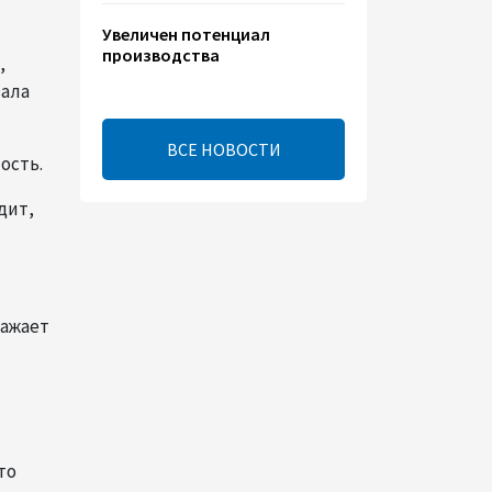
Увеличен потенциал
производства
,
электроэнергии на
зала
Исфаханской ТЭС
00:44
8 августа 2026
ВСЕ НОВОСТИ
ость.
Китайская компания Jiangsu
дит,
Yiershi планирует
инвестировать $30 млн в
Узбекистан
22:14
7 августа 2026
ражает
В годовщину
Вашингтонского саммита
настало время перейти к
практической реализации
TRIPP - Секута
то
21:08
7 августа 2026