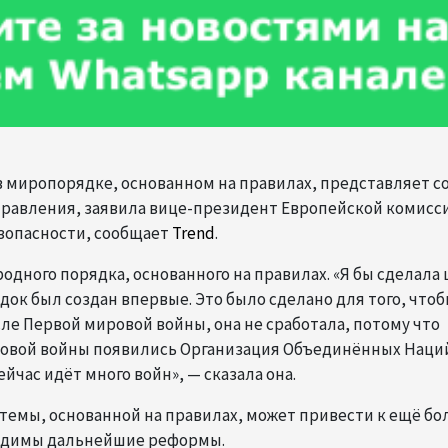
 в миропорядке, основанном на правилах, представляет с
правления, заявила вице-президент Европейской комисс
зопасности, сообщает
Trend
.
одного порядка, основанного на правилах. «Я бы сделала 
док был создан впервые. Это было сделано для того, чтоб
ле Первой мировой войны, она не сработала, потому что
ровой войны появились Организация Объединённых Наци
ейчас идёт много войн», — сказала она.
темы, основанной на правилах, может привести к ещё б
ходимы дальнейшие реформы.