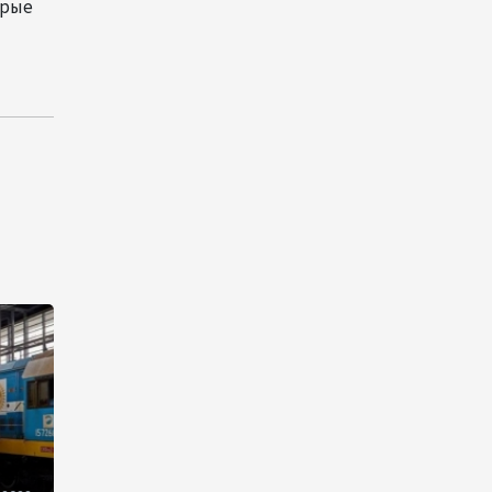
орые
Оборонное соглашение не
направлено против какой-
либо страны — Эрдоган
20:00
7 августа 2026
Минфин Азербайджана
отчитался о работе,
проделанной в I полугодии
17:20
7 августа 2026
PASHA Holding продолжает
успешную реализацию
проекта «Fərqindəlik»,
который был запущен в 2025
году (ФОТО)
17:00
7 августа 2026