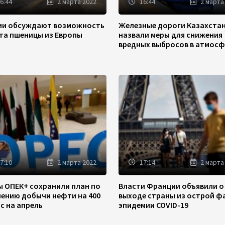
6:44
2 марта 2022
16:44
2 марта
зии обсуждают возможность
Железные дороги Казахста
та пшеницы из Европы
назвали меры для снижения
вредных выбросов в атмосф
7:10
2 марта 2022
17:14
2 марта
ы ОПЕК+ сохранили план по
Власти Франции объявили о
чению добычи нефти на 400
выходе страны из острой ф
/с на апрель
эпидемии COVID-19