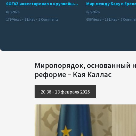
SOFAZ инвестировал в крупнейшего независимого производителя электроэнергии Перу
8/7/2026
8/7/2026
179 Views
•
8 Likes
•
2 Comments
696 Views
•
29 Likes
•
5 Comme
Миропорядок, основанный на
реформе – Кая Каллас
20:36 - 13 февраля 2026