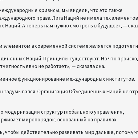
международные кризисы, мы видели, что это также
дународного права. Лига Наций не имела тех элементов
 Наций. А теперь нам нужно смотреть в будущее», — ска
 элементом в современной системе является подотчетн
единённых Наций. Принципы существуют. Но что происхо
четность явно не работает», — сказала она.
еменное функционирование международных институтов.
к он задумывался. Организация Объединённых Наций не от
по модернизации структур глобального управления,
ерживает миропорядок, основанный на правилах.
ь, чтобы действительно развивать мир дальше, потому ч