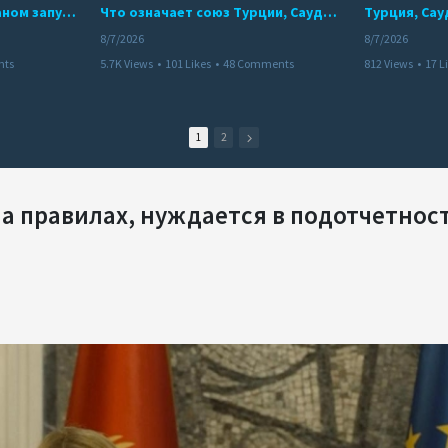
Мир между Баку и Ереваном запускает крупные логистические проекты
Что означает союз Турции, Саудовской Аравии и Пакистана?
8/7/2026
8/7/2026
nts
5.7K Views
•
101 Likes
•
48 Comments
812 Views
•
17 L
1
2
 правилах, нуждается в подотчетнос