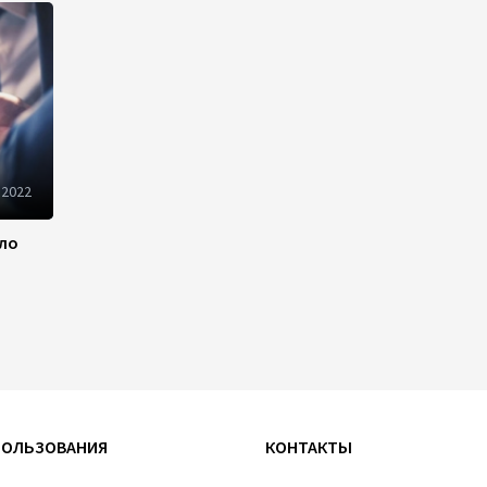
Определены права и
обязанности Совета по
медиа и вещанию
Азербайджана
14:28
7 августа 2026
Fitch вновь повысило
 2022
рейтинги Банка ABB
14:26
7 августа 2026
ило
Хазар Фархадов назначен
послом Азербайджана в
Малайзии
13:44
7 августа 2026
Ирфан Давудов назначен
ПОЛЬЗОВАНИЯ
КОНТАКТЫ
послом Азербайджана в
Пакистане