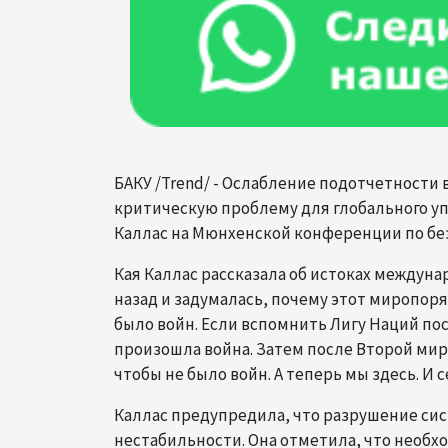
БАКУ /Trend/ - Ослабление подотчетности
критическую проблему для глобального у
Каллас на Мюнхенской конференции по бе
Кая Каллас рассказала об истоках междунар
назад и задумалась, почему этот миропоря
было войн. Если вспомнить Лигу Наций пос
произошла война. Затем после Второй ми
чтобы не было войн. А теперь мы здесь. И с
Каллас предупредила, что разрушение сис
нестабильности. Она отметила, что необ