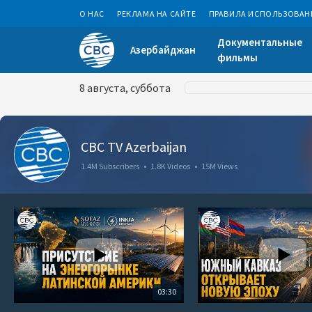
О НАС
РЕКЛАМА НА САЙТЕ
ПРАВИЛА ИСПОЛЬЗОВАН
Документальные
Азербайджан
фильмы
8 августа, суббота
CBC TV Azerbaijan
1.4M Subscribers
•
1.8K Videos
•
15M Views
03:30