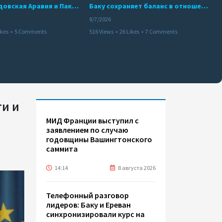
Турция, Саудовская Аравия и Пакистан подписали соглашение о совместной обороне
Баку сохраняет баланс в отношениях с Москвой и Киевом
8/7/2026
ikes
•
5 Comments
516 Views
•
26 Likes
•
7 Comments
ти и
МИД Франции выступил с
заявлением по случаю
годовщины Вашингтонского
саммита
14:14
8 августа 2026
Телефонный разговор
лидеров: Баку и Ереван
синхронизировали курс на