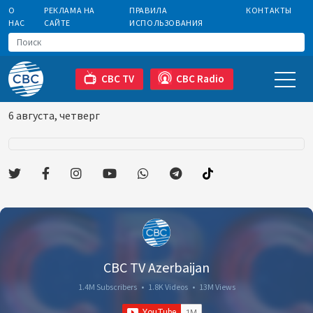
О
РЕКЛАМА НА
ПРАВИЛА
КОНТАКТЫ
НАС
САЙТЕ
ИСПОЛЬЗОВАНИЯ
CBC TV
CBC Radio
6 августа, четверг
CBC TV Azerbaijan
1.4M Subscribers
•
1.8K Videos
•
13M Views