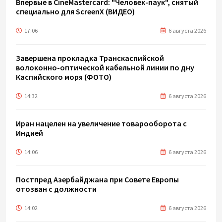
Впервые в CineMastercard: "Человек-паук", снятый
специально для ScreenX (ВИДЕО)
17:06
6 августа 2026
Завершена прокладка Транскаспийской
волоконно-оптической кабельной линии по дну
Каспийского моря (ФОТО)
14:32
6 августа 2026
Иран нацелен на увеличение товарооборота с
Индией
14:06
6 августа 2026
Постпред Азербайджана при Совете Европы
отозван с должности
14:02
6 августа 2026