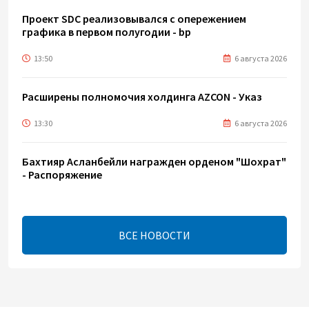
Проект SDC реализовывался с опережением
графика в первом полугодии - bp
13:50
6 августа 2026
Расширены полномочия холдинга AZCON - Указ
13:30
6 августа 2026
Бахтияр Асланбейли награжден орденом "Шохрат"
- Распоряжение
13:26
6 августа 2026
ВСЕ НОВОСТИ
bp о ходе строительства солнечной
электростанции "Шафаг"
13:18
6 августа 2026