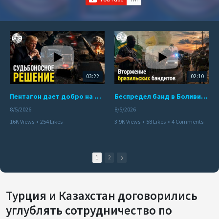
03:22
02:10
Пентагон дает добро на ядерный удар по противникам США
Беспредел банд в Боливии. Расправы над наркоторговцами
8/5/2026
8/5/2026
16K Views
•
254 Likes
3.9K Views
•
58 Likes
•
4 Comments
•
110 Comments
1
2
Турция и Казахстан договорились
углублять сотрудничество по