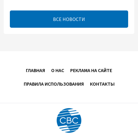
между Азербайджаном и Арменией — Цукерман
17:00
8 августа 2026
ВСЕ НОВОСТИ
Хикмет Гаджиев поделился публикацией в связи с
годовщиной Вашингтонского саммита (ВИДЕО)
15:14
8 августа 2026
В минобороны Азербайджана прошло собрание
ГЛАВНАЯ
О НАС
РЕКЛАМА НА САЙТЕ
военных атташе в зарубежных странах (ФОТО)
ПРАВИЛА ИСПОЛЬЗОВАНИЯ
КОНТАКТЫ
14:34
8 августа 2026
МИД Франции выступил с заявлением по случаю
годовщины Вашингтонского саммита
14:14
8 августа 2026
Телефонный разговор лидеров: Баку и Ереван