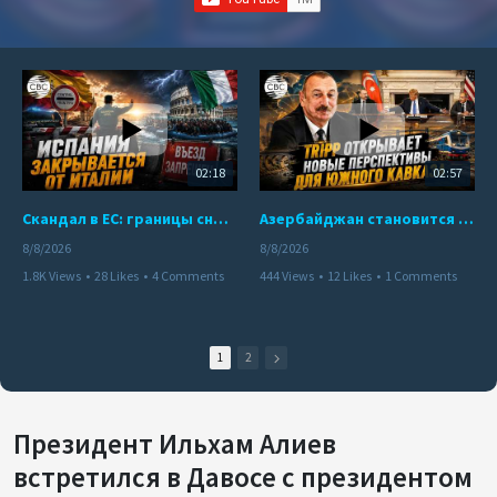
02:18
02:57
Скандал в ЕС: границы снова под контролем
Азербайджан становится мостом между Востоком и Западом
8/8/2026
8/8/2026
1.8K Views
•
28 Likes
•
4 Comments
444 Views
•
12 Likes
•
1 Comments
1
2
Президент Ильхам Алиев
встретился в Давосе с президентом