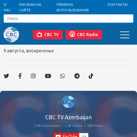
О
РЕКЛАМА НА
ПРАВИЛА
КОНТАКТЫ
НАС
САЙТЕ
ИСПОЛЬЗОВАНИЯ
CBC TV
CBC Radio
9 августа, воскресенье
CBC TV Azerbaijan
1.4M Subscribers
•
1.9K Videos
•
15M Views