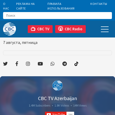
О
РЕКЛАМА НА
ПРАВИЛА
КОНТАКТЫ
НАС
САЙТЕ
ИСПОЛЬЗОВАНИЯ
CBC TV
CBC Radio
7 августа, пятница
CBC TV Azerbaijan
1.4M Subscribers
•
1.8K Videos
•
14M Views