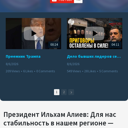
00:24
04:11
Преемник Трампа
Дело бывших лидеров сепаратистского режима в Карабахе
8/6/2026
8/6/2026
209 Views
•
6 Likes
•
0 Comments
549 Views
•
28 Likes
•
5 Comments
1
2
Президент Ильхам Алиев: Для нас
стабильность в нашем регионе —