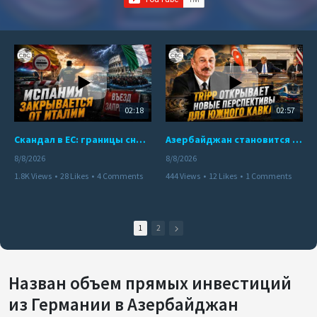
02:18
02:57
Скандал в ЕС: границы снова под контролем
Азербайджан становится мостом между Востоком и Западом
8/8/2026
8/8/2026
1.8K Views
•
28 Likes
•
4 Comments
444 Views
•
12 Likes
•
1 Comments
1
2
Назван объем прямых инвестиций
из Германии в Азербайджан