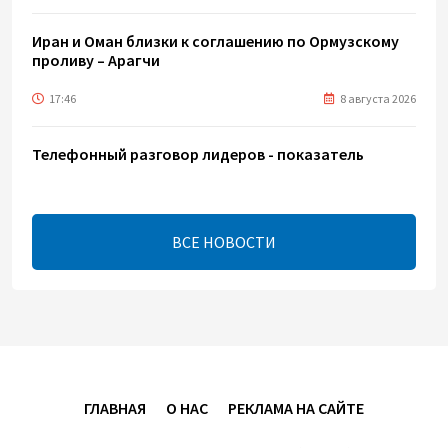
Иран и Оман близки к соглашению по Ормузскому
проливу – Арагчи
17:46
8 августа 2026
Телефонный разговор лидеров - показатель
институционализации процесса нормализации
между Азербайджаном и Арменией — Цукерман
17:00
8 августа 2026
ВСЕ НОВОСТИ
Хикмет Гаджиев поделился публикацией в связи с
годовщиной Вашингтонского саммита (ВИДЕО)
15:14
8 августа 2026
В минобороны Азербайджана прошло собрание
ГЛАВНАЯ
О НАС
РЕКЛАМА НА САЙТЕ
военных атташе в зарубежных странах (ФОТО)