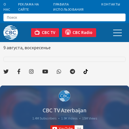
О
РЕКЛАМА НА
ПРАВИЛА
КОНТАКТЫ
НАС
САЙТЕ
ИСПОЛЬЗОВАНИЯ
CBC TV
CBC Radio
9 августа, воскресенье
CBC TV Azerbaijan
1.4M Subscribers
•
1.9K Videos
•
15M Views