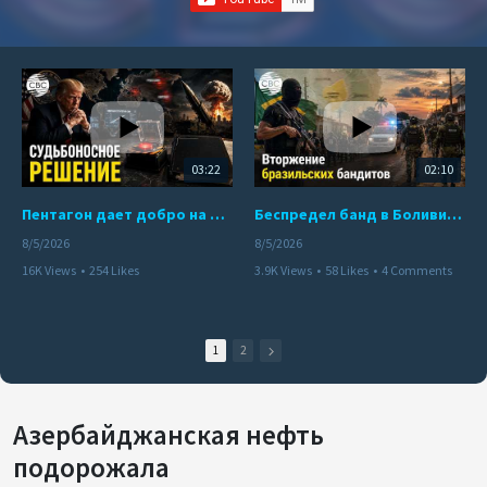
03:22
02:10
Пентагон дает добро на ядерный удар по противникам США
Беспредел банд в Боливии. Расправы над наркоторговцами
8/5/2026
8/5/2026
16K Views
•
254 Likes
3.9K Views
•
58 Likes
•
4 Comments
•
110 Comments
1
2
Азербайджанская нефть
подорожала