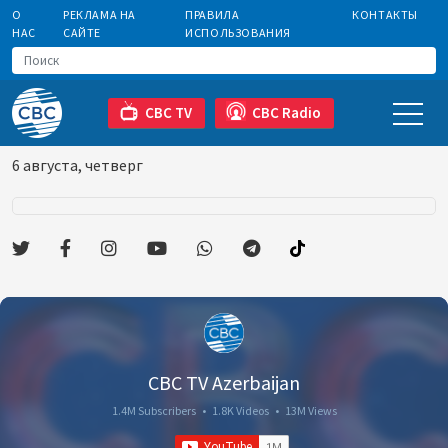
О
РЕКЛАМА НА
ПРАВИЛА
КОНТАКТЫ
НАС
САЙТЕ
ИСПОЛЬЗОВАНИЯ
CBC TV
CBC Radio
6 августа, четверг
CBC TV Azerbaijan
1.4M Subscribers
•
1.8K Videos
•
13M Views