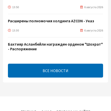
13:50
6 августа 2026
Расширены полномочия холдинга AZCON - Указ
13:30
6 августа 2026
Бахтияр Асланбейли награжден орденом "Шохрат"
- Распоряжение
13:26
6 августа 2026
ВСЕ НОВОСТИ
bp о ходе строительства солнечной
электростанции "Шафаг"
13:18
6 августа 2026
Усиливается контроль в связи с импортируемыми в
Азербайджан непродовольственными товарами