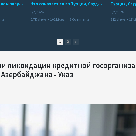
Мир между Баку и Ереваном запускает крупные логистические проекты
Что означает союз Турции, Саудовской Аравии и Пакистана?
8/7/2026
8/7/2026
nts
5.7K Views
•
101 Likes
•
48 Comments
812 Views
•
17 L
1
2
ли ликвидации кредитной госорганиз
Азербайджана - Указ