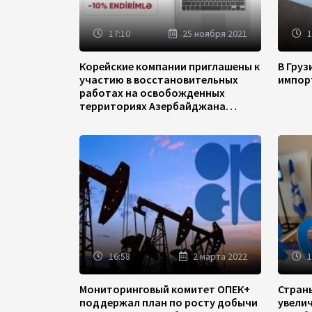
17:10
25 ноября 2021
1
Корейские компании приглашены к
В Гру
участию в восстановительных
импор
работах на освобожденных
территориях Азербайджана
(ФОТО)
16:58
2 марта 2022
1
Мониторинговый комитет ОПЕК+
Стран
поддержал план по росту добычи
увели