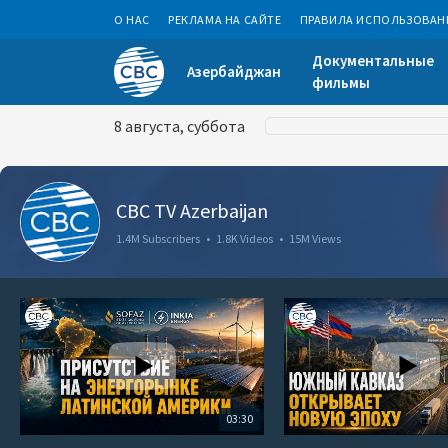
О НАС
РЕКЛАМА НА САЙТЕ
ПРАВИЛА ИСПОЛЬЗОВАН
Документальные
Азербайджан
фильмы
8 августа, суббота
CBC TV Azerbaijan
1.4M Subscribers
•
1.8K Videos
•
15M Views
03:30