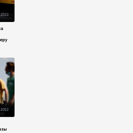
рынок и вводит единые
правила электронной
 2022
торговли - Мишустин
на
13:04
7 августа 2026
еру
Узбекистан предложил ЕАЭС
совместную программу
"зеленой трансформации"
12:54
7 августа 2026
ЕАЭС сохраняет
положительную динамику
экономики и наращивает
взаимную торговлю –
Мишустин
 2022
12:48
7 августа 2026
азы