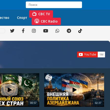
CBC TV
ество
Спорт
CBC Radio
00:57
02:37