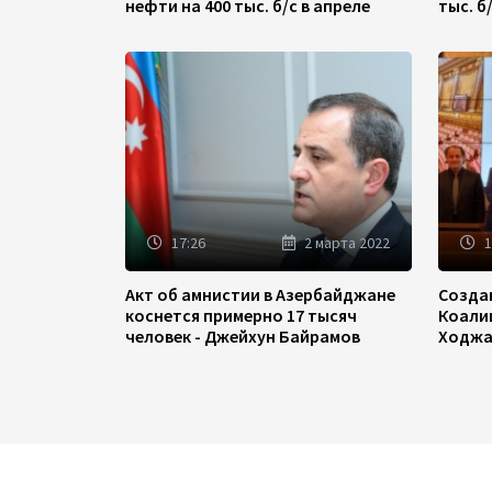
нефти на 400 тыс. б/с в апреле
тыс. б
17:26
2 марта 2022
1
Акт об амнистии в Азербайджане
Созда
коснется примерно 17 тысяч
Коали
человек - Джейхун Байрамов
Ходжа