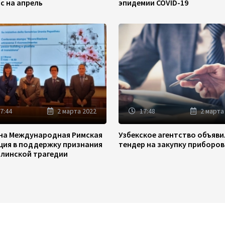
/с на апрель
эпидемии COVID-19
7:44
2 марта 2022
17:48
2 марта
на Международная Римская
Узбекское агентство объяв
ция в поддержку признания
тендер на закупку приборов
линской трагедии