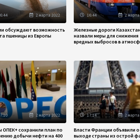
6:44
2 марта 2022
16:44
2 марта
зии обсуждают возможность
Железные дороги Казахста
та пшеницы из Европы
назвали меры для снижения
вредных выбросов в атмосф
7:10
2 марта 2022
17:14
2 марта
ы ОПЕК+ сохранили план по
Власти Франции объявили о
чению добычи нефти на 400
выходе страны из острой ф