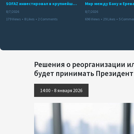
SOFAZ инвестировал в крупнейшего независимого производителя электроэнергии Перу
8/7/2026
8/7/2026
179 Views
•
8 Likes
•
2 Comments
696 Views
•
29 Likes
•
5 Comme
Решения о реорганизации и
будет принимать Президент 
14:00 - 8 января 2026