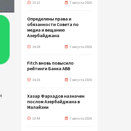
15:12
7 августа 2026
Определены права и
обязанности Совета по
медиа и вещанию
Азербайджана
14:28
7 августа 2026
Fitch вновь повысило
рейтинги Банка ABB
14:26
7 августа 2026
и
Хазар Фархадов назначен
послом Азербайджана в
Малайзии
13:44
7 августа 2026