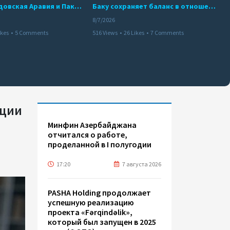
Турция, Саудовская Аравия и Пакистан подписали соглашение о совместной обороне
Баку сохраняет баланс в отношениях с Москвой и Киевом
8/7/2026
ikes
•
5 Comments
516 Views
•
26 Likes
•
7 Comments
ации
Минфин Азербайджана
отчитался о работе,
проделанной в I полугодии
17:20
7 августа 2026
PASHA Holding продолжает
успешную реализацию
проекта «Fərqindəlik»,
который был запущен в 2025