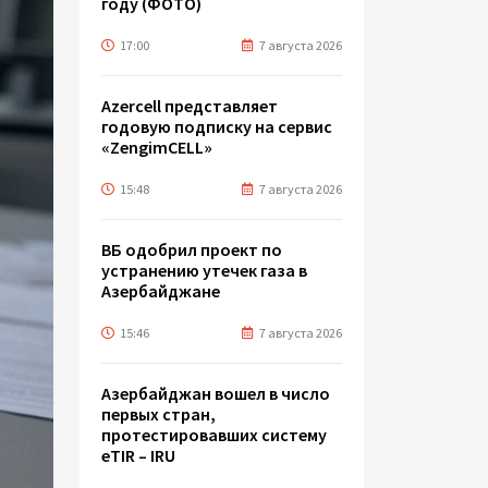
году (ФОТО)
17:00
7 августа 2026
Azercell представляет
годовую подписку на сервис
«ZengimCELL»
15:48
7 августа 2026
ВБ одобрил проект по
устранению утечек газа в
Азербайджане
15:46
7 августа 2026
Азербайджан вошел в число
первых стран,
протестировавших систему
eTIR – IRU