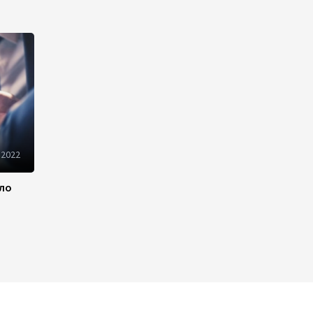
Новые соглашения ЕАЭС
создают условия для
электронной торговли и
общего рынка - Турчин
12:18
7 августа 2026
Беларусь предложила
пересмотреть механизм
финансирования
промкооперации в ЕАЭС
 2022
12:08
7 августа 2026
ило
Процесс сближения Армении
с ЕС требует
предварительной
подготовки - Пашинян
10:40
7 августа 2026