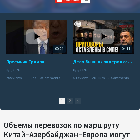
00:24
04:11
Преемник Трампа
Дело бывших лидеров сепаратистского режима в Карабахе
8/6/2026
8/6/2026
209 Views
•
6 Likes
•
0 Comments
549 Views
•
28 Likes
•
5 Comments
1
2
Объемы перевозок по маршруту
Китай–Азербайджан–Европа могут