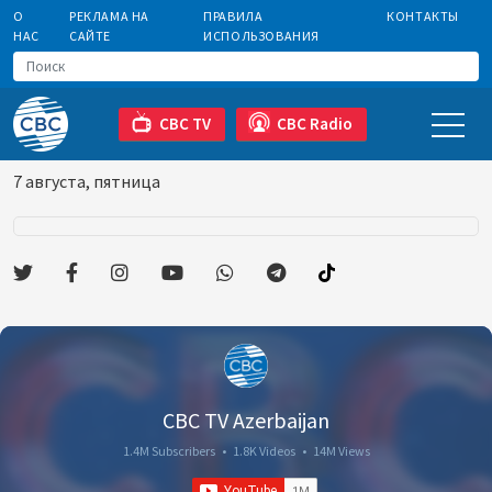
О
РЕКЛАМА НА
ПРАВИЛА
КОНТАКТЫ
НАС
САЙТЕ
ИСПОЛЬЗОВАНИЯ
CBC TV
CBC Radio
7 августа, пятница
CBC TV Azerbaijan
1.4M Subscribers
•
1.8K Videos
•
14M Views