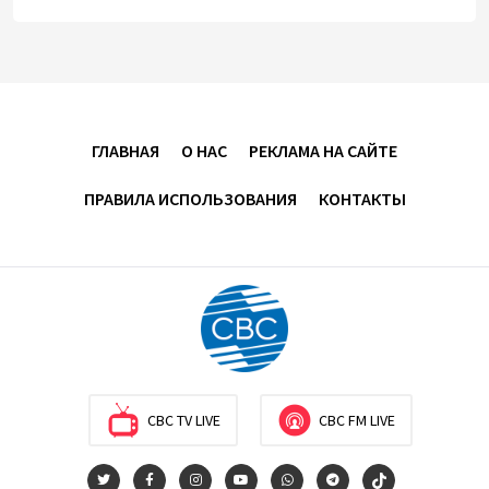
единые правила электронной торговли - Мишустин
13:04
7 августа 2026
Узбекистан предложил ЕАЭС совместную
программу "зеленой трансформации"
ГЛАВНАЯ
О НАС
РЕКЛАМА НА САЙТЕ
12:54
7 августа 2026
ПРАВИЛА ИСПОЛЬЗОВАНИЯ
КОНТАКТЫ
ЕАЭС сохраняет положительную динамику
экономики и наращивает взаимную торговлю –
Мишустин
12:48
7 августа 2026
Новые соглашения ЕАЭС создают условия для
электронной торговли и общего рынка - Турчин
CBC TV LIVE
CBC FM LIVE
12:18
7 августа 2026