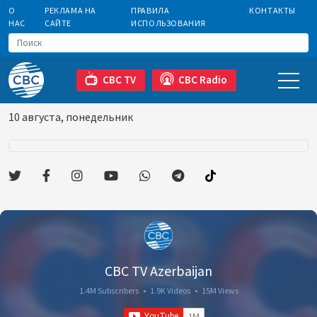
О
РЕКЛАМА НА
ПРАВИЛА
КОНТАКТЫ
НАС
САЙТЕ
ИСПОЛЬЗОВАНИЯ
CBC TV
CBC Radio
10 августа, понедельник
CBC TV Azerbaijan
1.4M Subscribers
•
1.9K Videos
•
15M Views