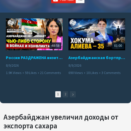
48:58
01:00
Россия РАЗДРАЖЕНА визитом азербайджанского министра в Украину | Пашинян ВЗБУНТОВАЛСЯ в Кыргызстане
Азербайджанская бортпроводница погибла при крушении самолета Embraer E190
8/9/2026
8/9/2026
1.9K Views
•
59 Likes
•
21 Comments
690 Views
•
10 Likes
•
3 Comments
1
2
Азербайджан увеличил доходы от
экспорта сахара