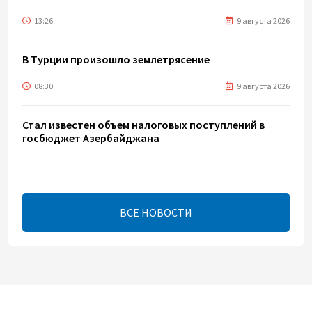
13:26
9 августа 2026
В Турции произошло землетрясение
08:30
9 августа 2026
Стал известен объем налоговых поступлений в
госбюджет Азербайджана
06:42
9 августа 2026
Назван объем экспорта азербайджанской нефти в
ВСЕ НОВОСТИ
Германию
03:02
9 августа 2026
Обнародован объем трансфертов ГНФАР в
госбюджет Азербайджана