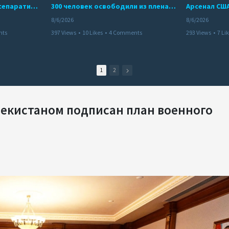
Дело бывших лидеров сепаратистского режима в Карабахе
300 человек освободили из плена террористов. Невероятная история спасения
8/6/2026
8/6/2026
nts
397 Views
•
10 Likes
•
4 Comments
293 Views
•
7 Li
1
2
екистаном подписан план военного