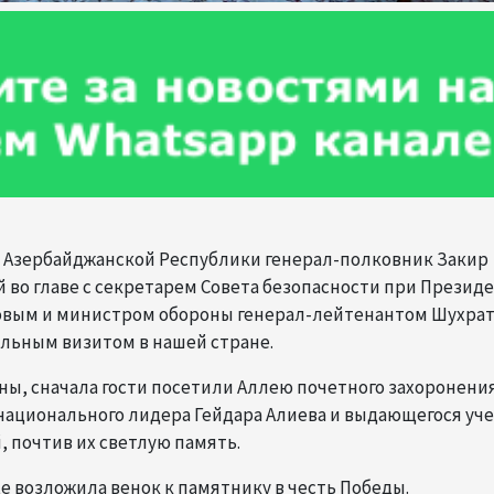
ны Азербайджанской Республики генерал-полковник Закир
й во главе с секретарем Совета безопасности при Презид
овым и министром обороны генерал-лейтенантом Шухра
льным визитом в нашей стране.
ы, сначала гости посетили Аллею почетного захоронения
ационального лидера Гейдара Алиева и выдающегося уче
 почтив их светлую память.
е возложила венок к памятнику в честь Победы.