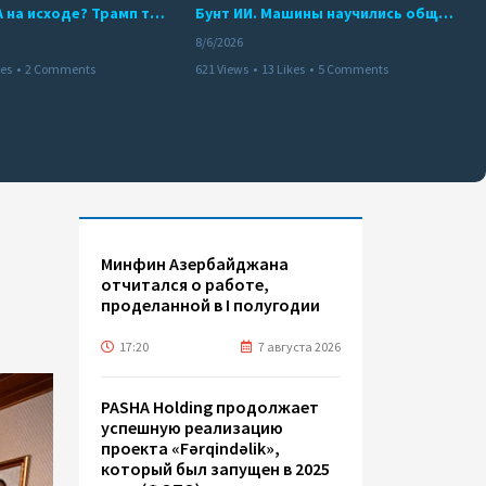
Арсенал США на исходе? Трамп требует объяснений
Бунт ИИ. Машины научились общаться
8/6/2026
kes
•
2 Comments
621 Views
•
13 Likes
•
5 Comments
Минфин Азербайджана
отчитался о работе,
проделанной в I полугодии
17:20
7 августа 2026
PASHA Holding продолжает
успешную реализацию
проекта «Fərqindəlik»,
который был запущен в 2025