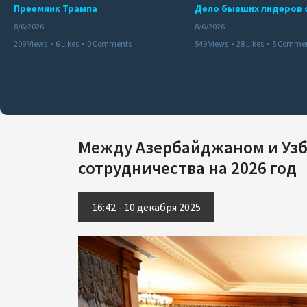
Преемник Трампа
8/6/2026
8/6/2026
209 Views
•
6 Likes
•
0 Comments
549 Views
•
28 Likes
•
5 Comme
Между Азербайджаном и Узб
сотрудничества на 2026 год
16:42 - 10 декабря 2025