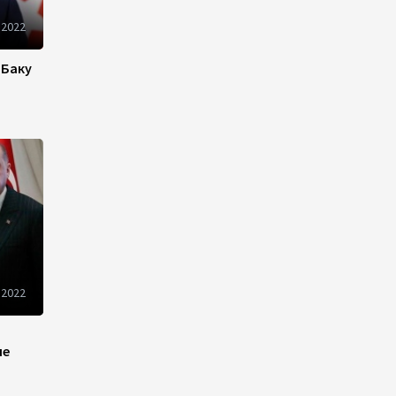
Новые соглашения ЕАЭС
создают условия для
 2022
электронной торговли и
общего рынка - Турчин
 Баку
12:18
7 августа 2026
Беларусь предложила
пересмотреть механизм
финансирования
промкооперации в ЕАЭС
12:08
7 августа 2026
Процесс сближения Армении
с ЕС требует
 2022
предварительной
подготовки - Пашинян
не
10:40
7 августа 2026