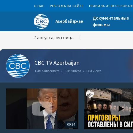
О НАС
РЕКЛАМА НА САЙТЕ
ПРАВИЛА ИСПОЛЬЗОВАН
Документальные
Азербайджан
фильмы
7 августа, пятница
CBC TV Azerbaijan
1.4M Subscribers
•
1.8K Videos
•
14M Views
00:24