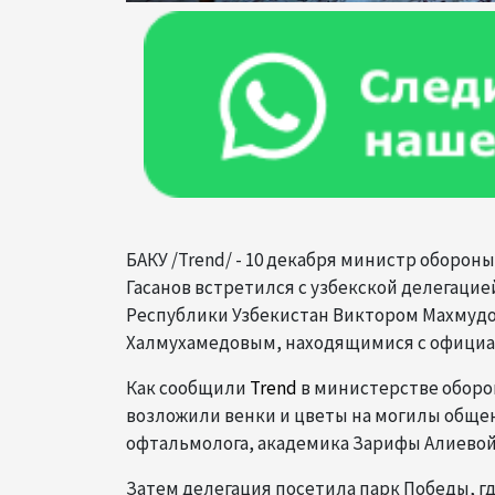
БАКУ /Trend/ - 10 декабря министр оборо
Гасанов встретился с узбекской делегацие
Республики Узбекистан Виктором Махмуд
Халмухамедовым, находящимися с официа
Как сообщили
Trend
в министерстве оборон
возложили венки и цветы на могилы общен
офтальмолога, академика Зарифы Алиевой,
Затем делегация посетила парк Победы, гд