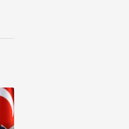
рынок и вводит единые
правила электронной
торговли - Мишустин
13:04
7 августа 2026
Узбекистан предложил ЕАЭС
совместную программу
"зеленой трансформации"
12:54
7 августа 2026
ЕАЭС сохраняет
положительную динамику
экономики и наращивает
взаимную торговлю –
Мишустин
12:48
7 августа 2026