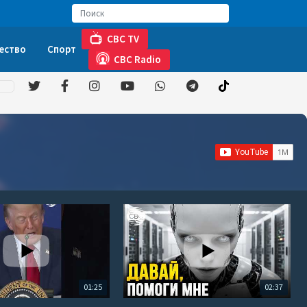
CBC TV
ество
Спорт
CBC Radio
01:25
02:37