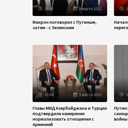
15:43
3 марта 2022
1
Макрон поговорил с Путиным,
Начал
затем - с Зеленским
перег
15:54
5 марта 2022
1
Главы МИД Азербайджана и Турции
Путин
подтвердили намерение
санкц
нормализовать отношения с
войны
Арменией