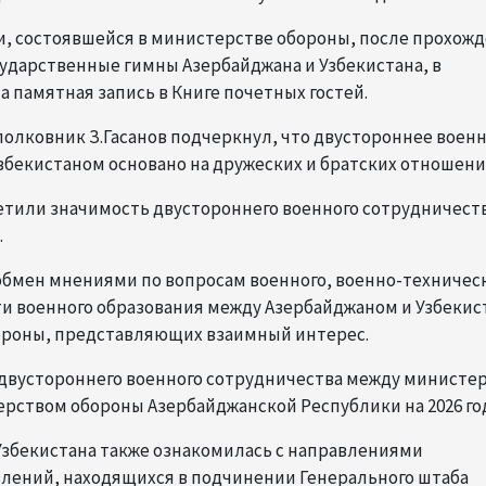
, состоявшейся в министерстве обороны, после прохож
ударственные гимны Азербайджана и Узбекистана, в
 памятная запись в Книге почетных гостей.
полковник З.Гасанов подчеркнул, что двустороннее воен
бекистаном основано на дружеских и братских отношени
етили значимость двустороннего военного сотрудничеств
.
обмен мнениями по вопросам военного, военно-техничес
ти военного образования между Азербайджаном и Узбекис
бороны, представляющих взаимный интерес.
 двустороннего военного сотрудничества между министе
рством обороны Азербайджанской Республики на 2026 го
Узбекистана также ознакомилась с направлениями
влений, находящихся в подчинении Генерального штаба