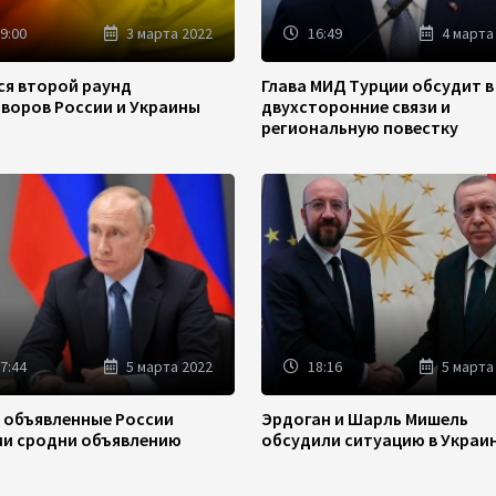
9:00
3 марта 2022
16:49
4 марта
ся второй раунд
Глава МИД Турции обсудит в
оворов России и Украины
двухсторонние связи и
региональную повестку
7:44
5 марта 2022
18:16
5 марта
: объявленные России
Эрдоган и Шарль Мишель
ии сродни объявлению
обсудили ситуацию в Украи