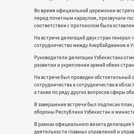
Во время официальной церемонии встречи
перед почетным караулом, прозвучали гос
соответствии с протоколом была оставлена
На встрече делегаций двух стран генерал-
сотрудничество между Азербайджаном и Уз
Руководители делегации Узбекистана отм
развитии и укреплении армий обеих стран
На встрече был проведен обстоятельный 
сотрудничества и сотрудничества в облас
а также по ряду других вопросов сферы о
В завершение встречи был подписан план
обороны Республики Узбекистан и министе
В рамках официального визита делегация 
деятельности главных управлений и упра