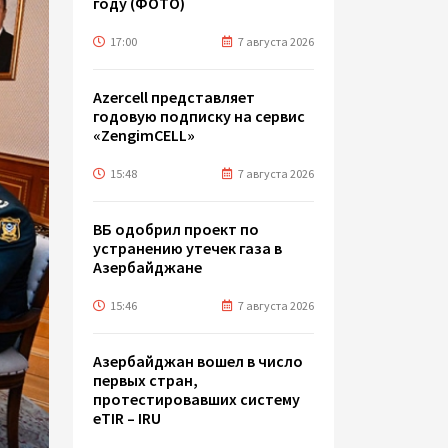
году (ФОТО)
17:00
7 августа 2026
Azercell представляет
годовую подписку на сервис
«ZengimCELL»
15:48
7 августа 2026
ВБ одобрил проект по
устранению утечек газа в
Азербайджане
15:46
7 августа 2026
Азербайджан вошел в число
первых стран,
протестировавших систему
eTIR – IRU