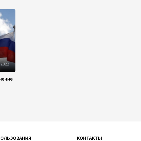
Пашинян призвал устранить
барьеры для свободного
движения товаров и услуг в
ЕАЭС
10:40
7 августа 2026
Из России в Армению
транзитом через
Азербайджан будут
 2022
отправлены пшеница и
каменный уголь
нение
09:54
7 августа 2026
Азербайджанская нефть
подорожала на 2,6%
09:24
7 августа 2026
ПОЛЬЗОВАНИЯ
КОНТАКТЫ
Fitch подтвердил рейтинг