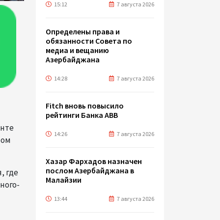
15:12
7 августа 2026
Определены права и
обязанности Совета по
медиа и вещанию
Азербайджана
14:28
7 августа 2026
Fitch вновь повысило
рейтинги Банка ABB
енте
14:26
7 августа 2026
том
Хазар Фархадов назначен
послом Азербайджана в
, где
Малайзии
ного-
13:44
7 августа 2026