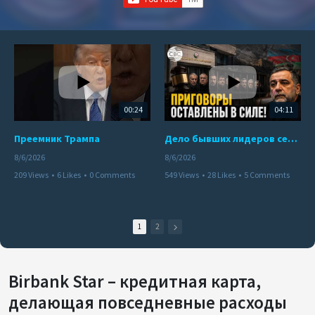
00:24
04:11
Преемник Трампа
Дело бывших лидеров сепаратистского режима в Карабахе
8/6/2026
8/6/2026
209 Views
•
6 Likes
•
0 Comments
549 Views
•
28 Likes
•
5 Comments
1
2
Birbank Star – кредитная карта,
делающая повседневные расходы