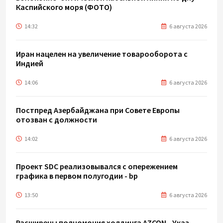
Каспийского моря (ФОТО)
14:32
6 августа 2026
Иран нацелен на увеличение товарооборота с
Индией
14:06
6 августа 2026
Постпред Азербайджана при Совете Европы
отозван с должности
14:02
6 августа 2026
Проект SDC реализовывался с опережением
графика в первом полугодии - bp
13:50
6 августа 2026
Расширены полномочия холдинга AZCON - Указ