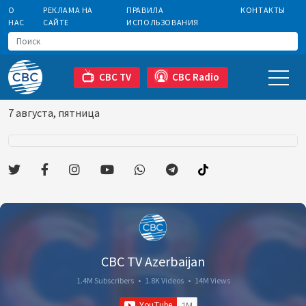
О
РЕКЛАМА НА
ПРАВИЛА
КОНТАКТЫ
НАС
САЙТЕ
ИСПОЛЬЗОВАНИЯ
CBC TV
CBC Radio
7 августа, пятница
CBC TV Azerbaijan
1.4M Subscribers
•
1.8K Videos
•
14M Views