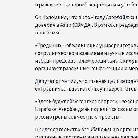
в развитии "зеленой" энергетики и устойч
Он напомнил, что в этом году Азербайджа
доверия в Азии (СВМДА). В рамках предсе
программ:
«Среди них – объединение университетов 
сотрудничество и взаимные научные иссл
избран председателем среди азиатских ун
организует различные конференции и мер
Депутат отметил, что главная цель сего
сотрудничества азиатских университетов
«Здесь будут обсуждаться вопросы «зелён
Карабахе. Азербайджан поделится своим 
рассмотрены совместные проекты.
Председательство Азербайджана в органи
различные программы и планы на следующ