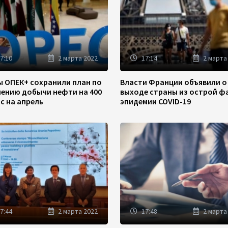
7:10
2 марта 2022
17:14
2 марта
ы ОПЕК+ сохранили план по
Власти Франции объявили о
чению добычи нефти на 400
выходе страны из острой ф
/с на апрель
эпидемии COVID-19
7:44
2 марта 2022
17:48
2 марта