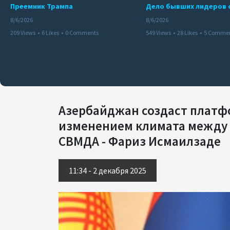
Преемник Трампа
8/6/2026
8/6/2026
209 Views
•
6 Likes
•
0 Comments
549 Views
•
28 Likes
•
5 Comme
Азербайджан создаст платфо
изменением климата между 
СВМДА - Фариз Исмаилзаде
11:34 - 2 декабря 2025