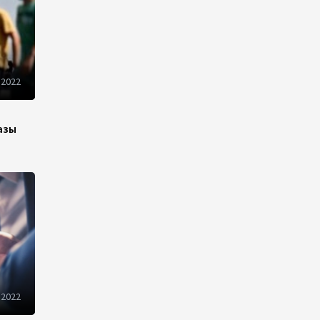
Пашинян призвал устранить
барьеры для свободного
движения товаров и услуг в
ЕАЭС
10:40
7 августа 2026
 2022
Из России в Армению
транзитом через
азы
Азербайджан будут
отправлены пшеница и
каменный уголь
09:54
7 августа 2026
Азербайджанская нефть
подорожала на 2,6%
09:24
7 августа 2026
 2022
Fitch подтвердил рейтинг