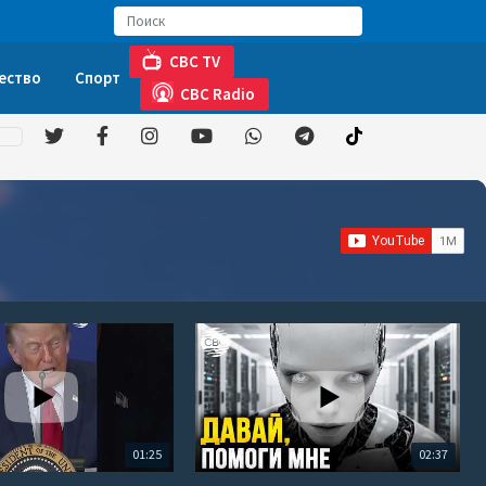
CBC TV
ество
Спорт
CBC Radio
01:25
02:37