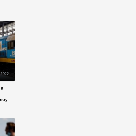
Новые соглашения ЕАЭС
создают условия для
электронной торговли и
общего рынка - Турчин
12:18
7 августа 2026
Беларусь предложила
пересмотреть механизм
финансирования
промкооперации в ЕАЭС
 2022
12:08
7 августа 2026
на
Процесс сближения Армении
с ЕС требует
еру
предварительной
подготовки - Пашинян
10:40
7 августа 2026