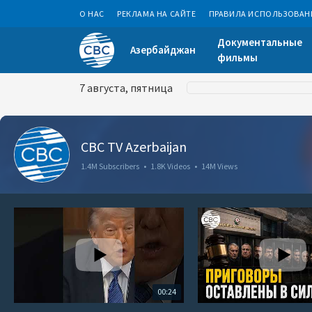
О НАС
РЕКЛАМА НА САЙТЕ
ПРАВИЛА ИСПОЛЬЗОВАН
Документальные
Азербайджан
фильмы
7 августа, пятница
CBC TV Azerbaijan
1.4M Subscribers
•
1.8K Videos
•
14M Views
00:24