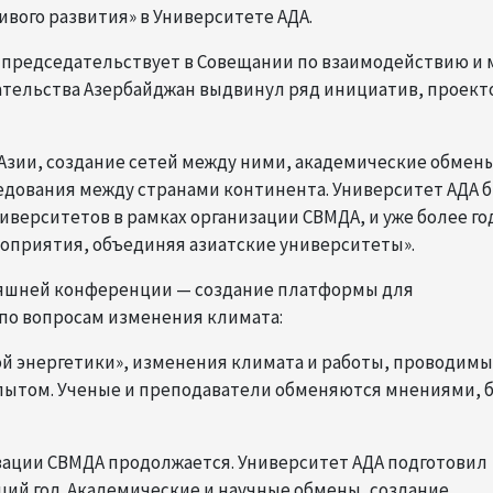
ивого развития» в Университете АДА.
н председательствует в Совещании по взаимодействию и
дательства Азербайджан выдвинул ряд инициатив, проект
Азии, создание сетей между ними, академические обмен
едования между странами континента. Университет АДА 
иверситетов в рамках организации СВМДА, и уже более го
оприятия, объединяя азиатские университеты».
дняшней конференции — создание платформы для
 по вопросам изменения климата:
ой энергетики», изменения климата и работы, проводимы
опытом. Ученые и преподаватели обменяются мнениями, 
зации СВМДА продолжается. Университет АДА подготовил
ий год. Академические и научные обмены, создание