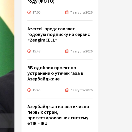
году (ФОТО)
17:00
7 августа 2026
Azercell представляет
годовую подписку на сервис
«ZengimCELL»
15:48
7 августа 2026
ВБ одобрил проект по
устранению утечек газа в
Азербайджане
15:46
7 августа 2026
Азербайджан вошел в число
первых стран,
протестировавших систему
eTIR – IRU