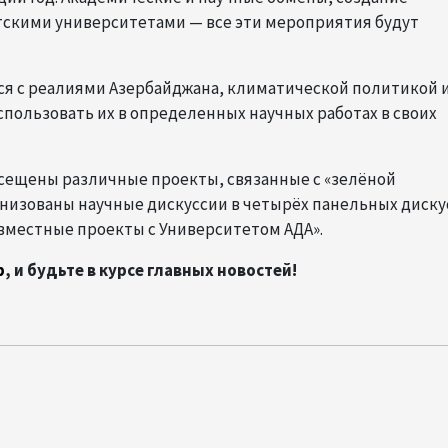
тскими университетами — все эти мероприятия будут
ятся с реалиями Азербайджана, климатической политикой 
использовать их в определенных научных работах в своих
осещены различные проекты, связанные с «зелёной
ганизованы научные дискуссии в четырёх панельных диску
вместные проекты с Университетом АДА».
p
, и будьте в курсе главных новостей!