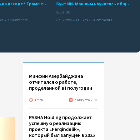
Арсенал США на исходе? Трамп требует объяснений
Бунт ИИ. Машины научились общаться
8/6/2026
kes
•
2 Comments
621 Views
•
13 Likes
•
5 Comments
Минфин Азербайджана
отчитался о работе,
проделанной в I полугодии
17:20
7 августа 2026
PASHA Holding продолжает
успешную реализацию
проекта «Fərqindəlik»,
который был запущен в 2025