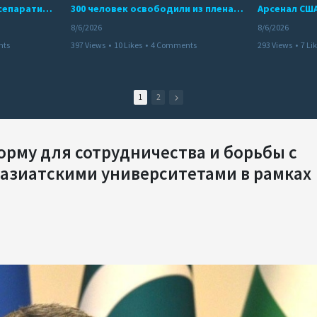
Дело бывших лидеров сепаратистского режима в Карабахе
300 человек освободили из плена террористов. Невероятная история спасения
8/6/2026
8/6/2026
nts
397 Views
•
10 Likes
•
4 Comments
293 Views
•
7 Li
1
2
рму для сотрудничества и борьбы с
азиатскими университетами в рамках