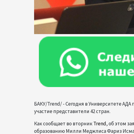
БАКУ/Trend/ - Сегодня в Университете АД
участие представители 42 стран.
Как сообщает во вторник
Trend
, об этом з
образованию Милли Меджлиса Фариз Исма