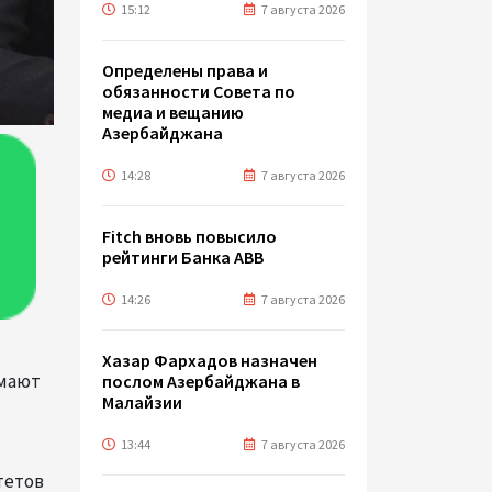
15:12
7 августа 2026
Определены права и
обязанности Совета по
медиа и вещанию
Азербайджана
14:28
7 августа 2026
Fitch вновь повысило
рейтинги Банка ABB
14:26
7 августа 2026
Хазар Фархадов назначен
имают
послом Азербайджана в
Малайзии
13:44
7 августа 2026
тетов