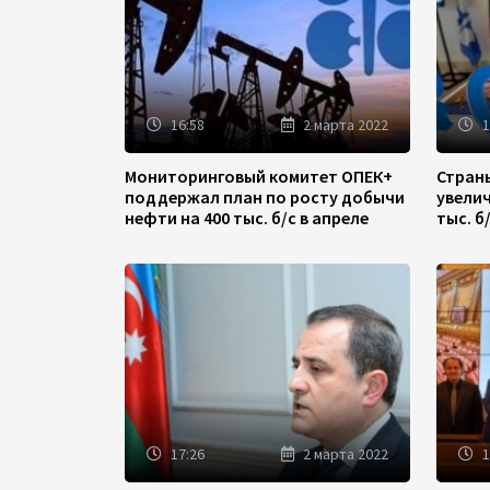
16:58
2 марта 2022
1
Мониторинговый комитет ОПЕК+
Стран
поддержал план по росту добычи
увели
нефти на 400 тыс. б/с в апреле
тыс. б
17:26
2 марта 2022
1