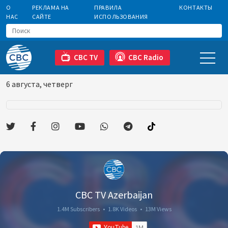
О
РЕКЛАМА НА
ПРАВИЛА
КОНТАКТЫ
НАС
САЙТЕ
ИСПОЛЬЗОВАНИЯ
CBC TV
CBC Radio
6 августа, четверг
CBC TV Azerbaijan
1.4M Subscribers
•
1.8K Videos
•
13M Views