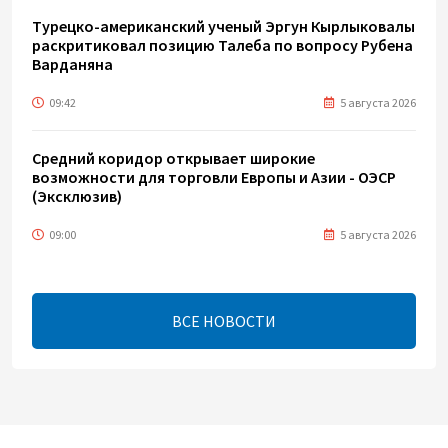
Турецко-американский ученый Эргун Кырлыковалы
раскритиковал позицию Талеба по вопросу Рубена
Варданяна
09:42
5 августа 2026
Средний коридор открывает широкие
возможности для торговли Европы и Азии - ОЭСР
(Эксклюзив)
09:00
5 августа 2026
Центральная Азия ускоряет цифровой переход:
платежи превращаются в инфраструктуру роста
ВСЕ НОВОСТИ
08:00
5 августа 2026
"Трабзонспор" договорился о переходе Мохамеда
Салаха