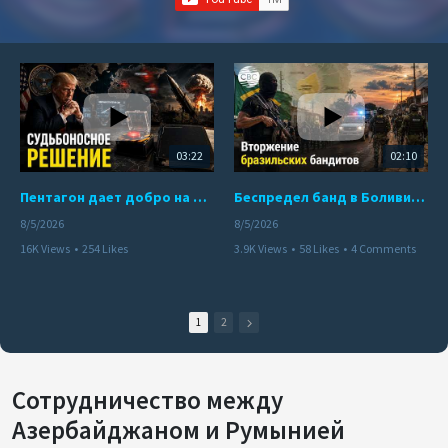
03:22
02:10
Пентагон дает добро на ядерный удар по противникам США
Беспредел банд в Боливии. Расправы над наркоторговцами
8/5/2026
8/5/2026
16K Views
•
254 Likes
3.9K Views
•
58 Likes
•
4 Comments
•
110 Comments
1
2
Сотрудничество между
Азербайджаном и Румынией