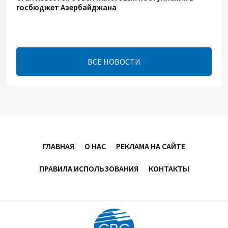
госбюджет Азербайджана
06:42
9 августа 2026
Назван объем экспорта азербайджанской нефти в
ВСЕ НОВОСТИ
Германию
03:02
9 августа 2026
Обнародован объем трансфертов ГНФАР в
госбюджет Азербайджана
01:42
9 августа 2026
ГЛАВНАЯ
О НАС
РЕКЛАМА НА САЙТЕ
ПРАВИЛА ИСПОЛЬЗОВАНИЯ
КОНТАКТЫ
Иранский депутат предупредил участников
Мекканского соглашения
23:36
8 августа 2026
ЕС приветствовал достижения в мирном процессе