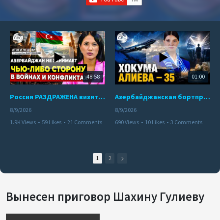
48:58
01:00
Россия РАЗДРАЖЕНА визитом азербайджанского министра в Украину | Пашинян ВЗБУНТОВАЛСЯ в Кыргызстане
Азербайджанская бортпроводница погибла при крушении самолета Embraer E190
8/9/2026
8/9/2026
1.9K Views
•
59 Likes
•
21 Comments
690 Views
•
10 Likes
•
3 Comments
1
2
Вынесен приговор Шахину Гулиеву