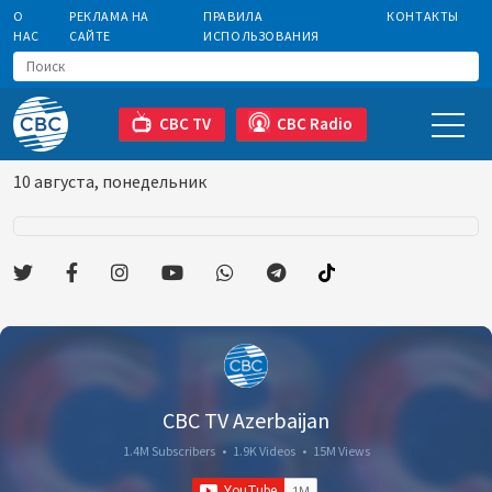
О
РЕКЛАМА НА
ПРАВИЛА
КОНТАКТЫ
НАС
САЙТЕ
ИСПОЛЬЗОВАНИЯ
CBC TV
CBC Radio
10 августа, понедельник
CBC TV Azerbaijan
1.4M Subscribers
•
1.9K Videos
•
15M Views