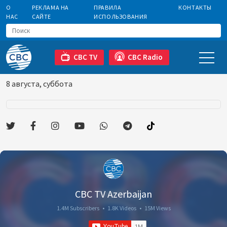
О
РЕКЛАМА НА
ПРАВИЛА
КОНТАКТЫ
НАС
САЙТЕ
ИСПОЛЬЗОВАНИЯ
CBC TV
CBC Radio
8 августа, суббота
CBC TV Azerbaijan
1.4M Subscribers
•
1.8K Videos
•
15M Views