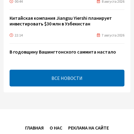
00:44
8 августа 2026
Китайская компания Jiangsu Yiershi планирует
инвестировать $30 млн в Узбекистан
22:14
7 августа 2026
В годовщину Вашингтонского саммита настало
время перейти к практической реализации TRIPP -
Секута
21:08
7 августа 2026
ВСЕ НОВОСТИ
Оборонное соглашение не направлено против
какой-либо страны — Эрдоган
20:00
7 августа 2026
Минфин Азербайджана отчитался о работе,
ГЛАВНАЯ
О НАС
РЕКЛАМА НА САЙТЕ
проделанной в I полугодии