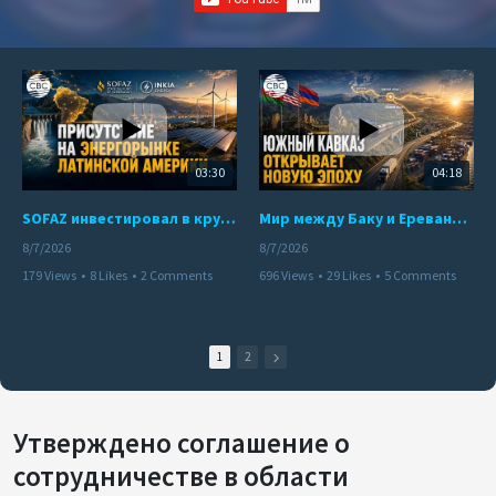
03:30
04:18
SOFAZ инвестировал в крупнейшего независимого производителя электроэнергии Перу
Мир между Баку и Ереваном запускает крупные логистические проекты
8/7/2026
8/7/2026
179 Views
•
8 Likes
•
2 Comments
696 Views
•
29 Likes
•
5 Comments
1
2
Утверждено соглашение о
сотрудничестве в области