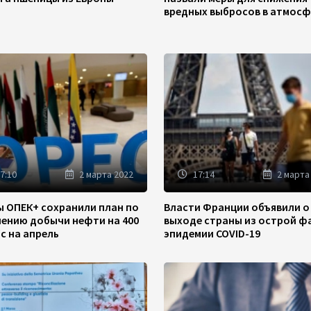
вредных выбросов в атмосф
7:10
2 марта 2022
17:14
2 марта
ы ОПЕК+ сохранили план по
Власти Франции объявили о
чению добычи нефти на 400
выходе страны из острой ф
/с на апрель
эпидемии COVID-19