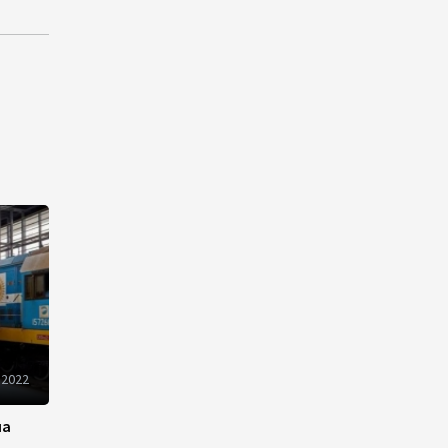
10:14
6 августа 2026
Как Азербайджан и
Казахстан превращают
Каспий в цифровой узел
Евразии
08:00
6 августа 2026
По итогам июля годовая
инфляция в Казахстане
снизилась до 10,2%
04:30
6 августа 2026
Казахстан расширит меры
поддержки отечественных
 2022
производителей и
продвижения экспорта
на