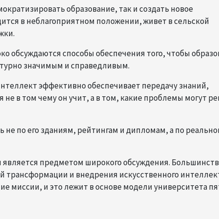
мократизировать образование, так и создать новое
одится в неблагоприятном положении, живет в сельской
жки.
око обсуждаются способы обеспечения того, чтобы образ
ьтурно значимым и справедливым.
 интеллект эффективно обеспечивает передачу знаний,
не в том чему он учит, а в том, какие проблемы могут р
 не по его зданиям, рейтингам и дипломам, а по реальн
ия является предметом широкого обсуждения. Большинст
ой трансформации и внедрения искусственного интеллек
 миссии, и это лежит в основе модели университета пя