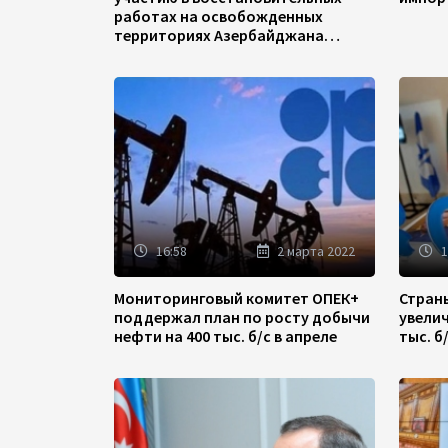
работах на освобожденных
территориях Азербайджана
(ФОТО)
16:58
2 марта 2022
1
Мониторинговый комитет ОПЕК+
Стран
поддержал план по росту добычи
увели
нефти на 400 тыс. б/с в апреле
тыс. б