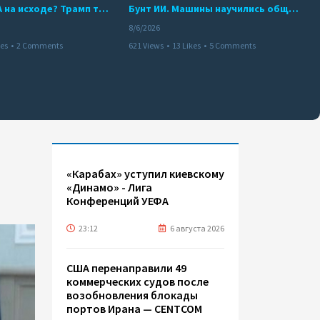
Арсенал США на исходе? Трамп требует объяснений
Бунт ИИ. Машины научились общаться
8/6/2026
kes
•
2 Comments
621 Views
•
13 Likes
•
5 Comments
«Карабах» уступил киевскому
«Динамо» - Лига
Конференций УЕФА
23:12
6 августа 2026
США перенаправили 49
коммерческих судов после
возобновления блокады
портов Ирана — CENTCOM