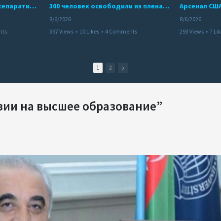
Дело бывших лидеров сепаратистского режима в Карабахе
300 человек освободили из плена террористов. Невероятная история спасения
8/6/2026
8/6/2026
nts
397 Views
•
10 Likes
•
4 Comments
293 Views
•
7 Li
1
2
зии на высшее образование”