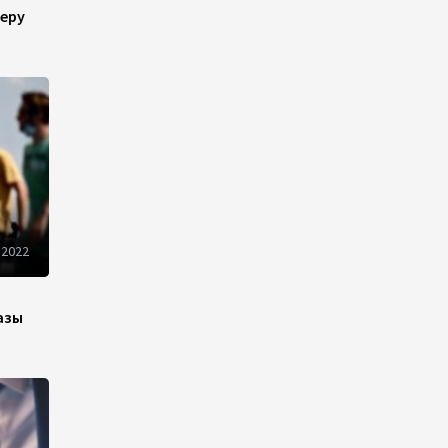
22:22
5 августа 2026
еру
В Иране раскрыли данные о
выработке электроэнергии
из ВИЭ
19:32
5 августа 2026
Внесены изменения в
Государственную программу
по совершенствованию
 2022
управления госимуществом в
Азербайджане
13:38
5 августа 2026
азы
Дипломатия во имя мира:
инициатива Токаева о
прекращении боевых
действий и возобновлении
переговоров