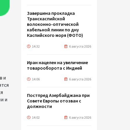
Завершена прокладка
Транскаспийской
волоконно-оптической
кабельной линии по дну
н
Каспийского моря (ФОТО)
14:32
6 августа 2026
Иран нацелен на увеличение
товарооборота с Индией
в и
14:06
6 августа 2026
ятся
ся
Постпред Азербайджана при
ми и
Совете Европы отозван с
должности
14:02
6 августа 2026