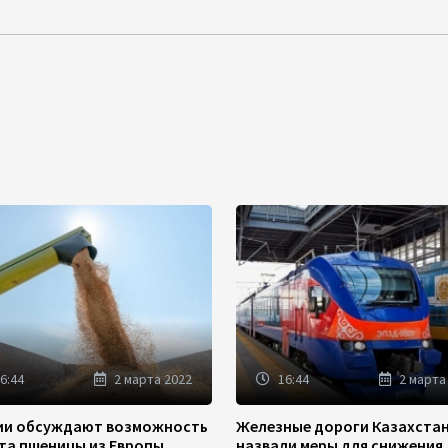
6:44
2 марта 2022
16:44
2 марта
зии обсуждают возможность
Железные дороги Казахста
та пшеницы из Европы
назвали меры для снижения