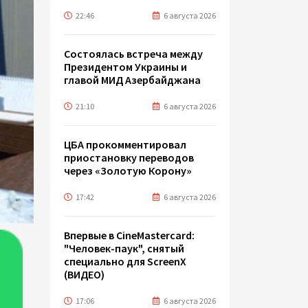
22:46
6 августа 2026
Состоялась встреча между
Президентом Украины и
главой МИД Азербайджана
21:10
6 августа 2026
ЦБА прокомментировал
приостановку переводов
через «Золотую Корону»
17:42
6 августа 2026
Впервые в CineMastercard:
"Человек-паук", снятый
специально для ScreenX
(ВИДЕО)
17:06
6 августа 2026