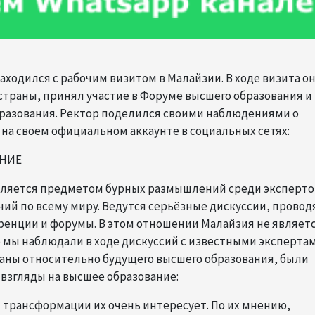
аходился с рабочим визитом в Малайзии. В ходе визита о
страны, принял участие в Форуме высшего образования и
бразования. Ректор поделился своими наблюдениями о
на своем официальном аккаунте в социальных сетях:
АНИЕ
вляется предметом бурных размышлений среди эксперто
й по всему миру. Ведутся серьёзные дискуссии, провод
ренции и форумы. В этом отношении Малайзия не являет
 мы наблюдали в ходе дискуссий с известными эксперта
аны относительно будущего высшего образования, были
взгляды на высшее образование:
 трансформации их очень интересует. По их мнению,