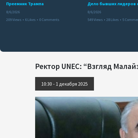
Преемник Трампа
8/6/2026
8/6/2026
209 Views
•
6 Likes
•
0 Comments
549 Views
•
28 Likes
•
5 Comme
Ректор UNEC: “Взгляд Малай
10:30 - 1 декабря 2025