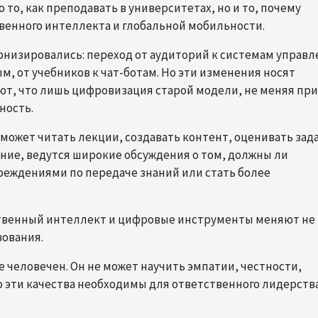
то, как преподавать в университетах, но и то, почему
венного интеллекта и глобальной мобильности.
ернизировались: переход от аудиторий к системам управ
ым, от учебников к чат-ботам. Но эти изменения носят
ют, что лишь цифровизация старой модели, не меняя при
ность.
 может читать лекции, создавать контент, оценивать зад
ние, ведутся широкие обсуждения о том, должны ли
реждениями по передаче знаний или стать более
ственный интеллект и цифровые инструменты меняют не
зования.
е человечен. Он не может научить эмпатии, честности,
о эти качества необходимы для ответственного лидерств