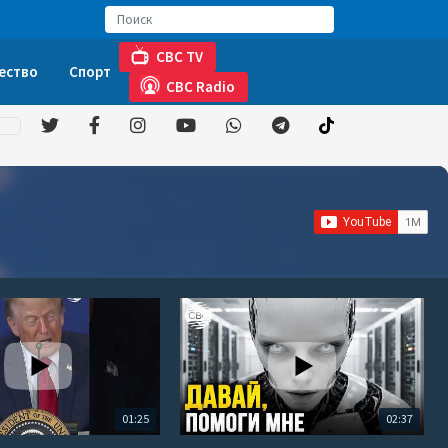
CBC TV
ество
Спорт
CBC Radio
01:25
02:37