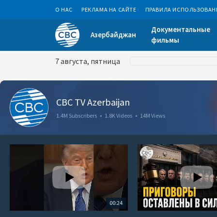
О НАС
РЕКЛАМА НА САЙТЕ
ПРАВИЛА ИСПОЛЬЗОВАН
Документальные
Азербайджан
фильмы
7 августа, пятница
CBC TV Azerbaijan
1.4M Subscribers
•
1.8K Videos
•
14M Views
00:24