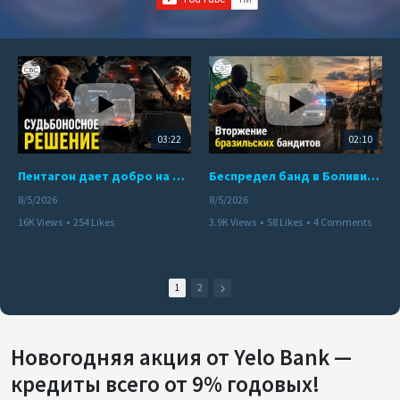
03:22
02:10
Пентагон дает добро на ядерный удар по противникам США
Беспредел банд в Боливии. Расправы над наркоторговцами
8/5/2026
8/5/2026
16K Views
•
254 Likes
3.9K Views
•
58 Likes
•
4 Comments
•
110 Comments
1
2
Новогодняя акция от Yelo Bank —
кредиты всего от 9% годовых!