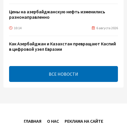
Цены на азербайджанскую нефть изменились
разнонаправленно
10:14
6 августа 2026
Как Азербайджан и Казахстан превращают Каспий
в цифровой узел Евразии
08:00
6 августа 2026
ВСЕ НОВОСТИ
По итогам июля годовая инфляция в Казахстане
снизилась до 10,2%
04:30
6 августа 2026
Казахстан расширит меры поддержки
отечественных производителей и продвижения
экспорта
ГЛАВНАЯ
О НАС
РЕКЛАМА НА САЙТЕ