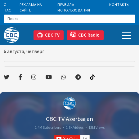
О
РЕКЛАМА НА
ПРАВИЛА
КОНТАКТЫ
НАС
САЙТЕ
ИСПОЛЬЗОВАНИЯ
CBC TV
CBC Radio
6 августа, четверг
CBC TV Azerbaijan
1.4M Subscribers
•
1.8K Videos
•
13M Views