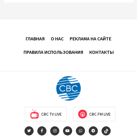
"Трабзонспор" договорился о переходе Мохамеда
Салаха
02:42
5 августа 2026
ГЛАВНАЯ
О НАС
РЕКЛАМА НА САЙТЕ
Эмир Катара обсудил с Трампом ситуацию вокруг
ПРАВИЛА ИСПОЛЬЗОВАНИЯ
КОНТАКТЫ
Ирана
22:54
4 августа 2026
В Физулинском районе вспыхнул пожар на
открытой местности
21:58
4 августа 2026
CBC TV LIVE
CBC FM LIVE
Иран и Оман продолжают переговоры по
безопасному маршруту в Ормузском проливе -
Багаи